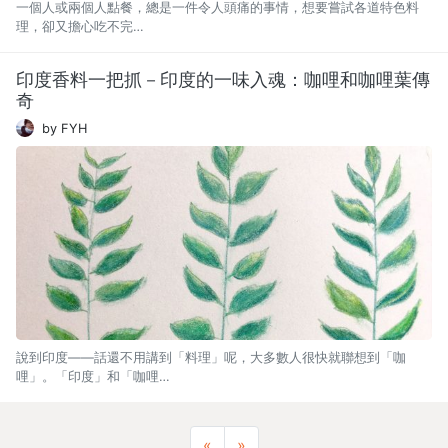
一個人或兩個人點餐，總是一件令人頭痛的事情，想要嘗試各道特色料
理，卻又擔心吃不完…
印度香料一把抓－印度的一味入魂：咖哩和咖哩葉傳
奇
by FYH
說到印度——話還不用講到「料理」呢，大多數人很快就聯想到「咖
哩」。「印度」和「咖哩…
Previous
Next
«
»