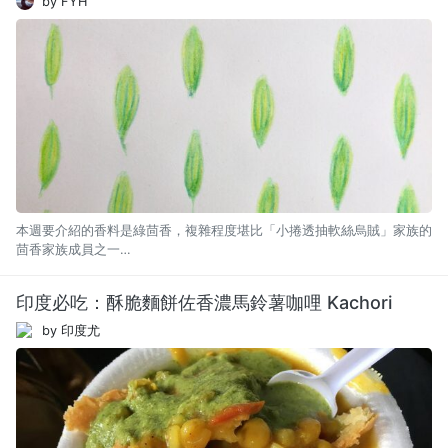
by FYH
本週要介紹的香料是綠茴香，複雜程度堪比「小捲透抽軟絲烏賊」家族的
茴香家族成員之一…
印度必吃：酥脆麵餅佐香濃馬鈴薯咖哩 Kachori
by 印度尤