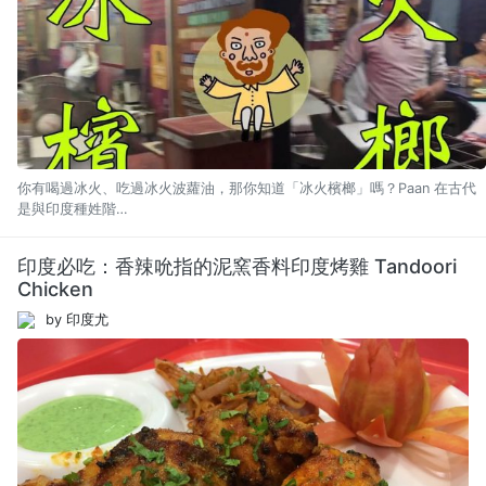
你有喝過冰火、吃過冰火波蘿油，那你知道「冰火檳榔」嗎？Paan 在古代
是與印度種姓階…
印度必吃：香辣吮指的泥窯香料印度烤雞 Tandoori
Chicken
by 印度尤