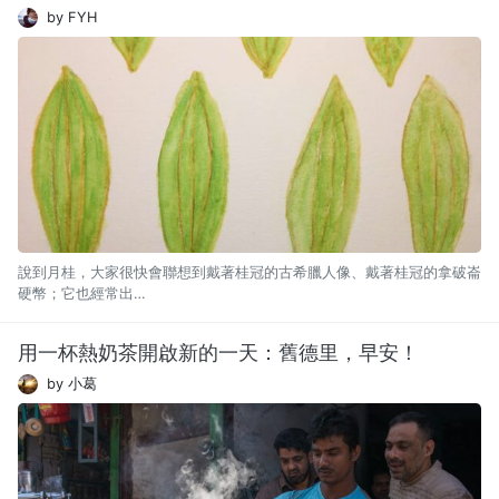
by FYH
說到月桂，大家很快會聯想到戴著桂冠的古希臘人像、戴著桂冠的拿破崙
硬幣；它也經常出…
用一杯熱奶茶開啟新的一天：舊德里，早安！
by 小葛