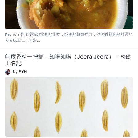
Kachori 是印度街頭常見的小吃，酥脆的麵餅裡面，混著香料和烤炒過的
去皮綠豆仁，再淋…
印度香料一把抓－知啦知啦（Jeera Jeera）：孜然
正名記
by FYH