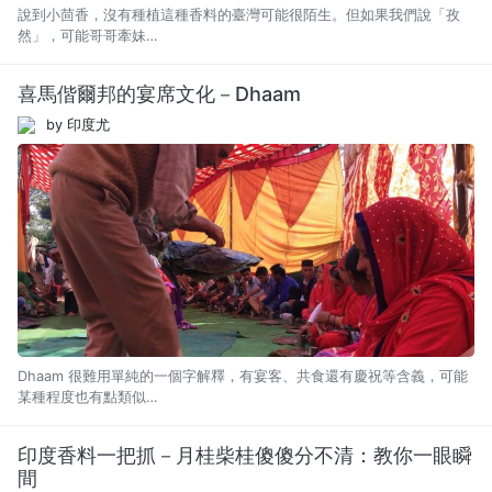
說到小茴香，沒有種植這種香料的臺灣可能很陌生。但如果我們說「孜
然」，可能哥哥牽妹…
喜馬偕爾邦的宴席文化－Dhaam
by 印度尤
Dhaam 很難用單純的一個字解釋，有宴客、共食還有慶祝等含義，可能
某種程度也有點類似…
印度香料一把抓－月桂柴桂傻傻分不清：教你一眼瞬
間