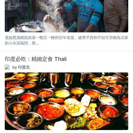
電線爬滿牆面繞過一幢又一幢的百年老屋、破舊平房和不知可否稱為店家
的小水泥隔間，塵…
印度必吃：精緻定食 Thali
by 印度尤