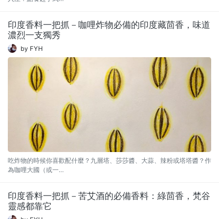
印度香料一把抓－咖哩炸物必備的印度藏茴香，味道
濃烈一支獨秀
by FYH
吃炸物的時候你喜歡配什麼？九層塔、莎莎醬、大蒜、辣粉或塔塔醬？作
為咖哩大國（或一…
印度香料一把抓－苦艾酒的必備香料：綠茴香，梵谷
靈感都靠它