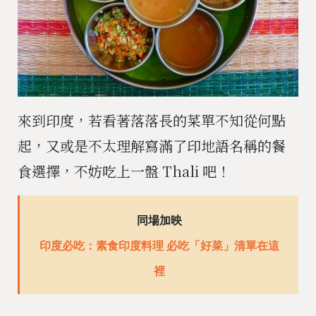
來到印度，若看著落落長的菜單不知從何點
起，又或是不太理解寫滿了印地語名稱的餐
食選擇，不妨吃上一盤 Thali 吧！
同場加映
印度必吃：素食印度料理 必吃「好菜」清單在這
裡