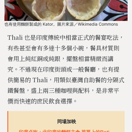
也有使用麵餅製成的 Kator。圖片來源／Wikimedia Commons
Thali 也是印度傳統中相當正式的餐宴吃法，
有些甚至會有多達十多個小碗，餐具材質則
會用上純紅銅或純銀，擺盤相當精緻而講
究。不過現在印度街頭或一般餐廳，也有提
供簡易的 Thali，用類似臺灣自助餐的分隔式
鐵餐盤，盛上兩三種咖哩與配料，是非常平
價而快速的庶民飲食選擇。
同場加映