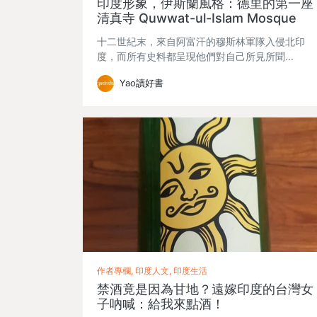
印度形象，伊斯蘭風格：德里的第一座
清真寺 Quwwat-ul-Islam Mosque
十二世紀末，來自阿富汗的穆斯林軍隊入侵北印
度，而所有史料都呈現他們對自己所見所聞…
Yao讀好書
作者專欄, 印度人文, 印度生活
禁酒竟是因為甘地？遠嫁印度的台灣女
子吶喊：給我來點酒！