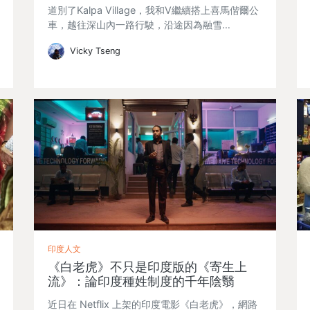
道別了Kalpa Village，我和V繼續搭上喜馬偕爾公
車，越往深山內一路行駛，沿途因為融雪…
Vicky Tseng
印度人文
《白老虎》不只是印度版的《寄生上
流》：論印度種姓制度的千年陰翳
近日在 Netflix 上架的印度電影《白老虎》，網路