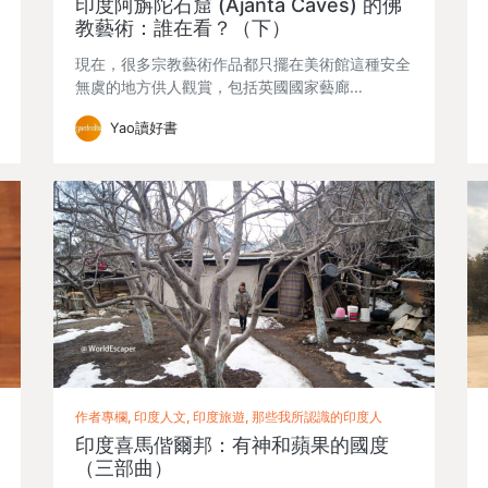
印度阿旃陀石窟 (Ajanta Caves) 的佛
教藝術：誰在看？（下）
現在，很多宗教藝術作品都只擺在美術館這種安全
無虞的地方供人觀賞，包括英國國家藝廊…
Yao讀好書
作者專欄, 印度人文, 印度旅遊, 那些我所認識的印度人
印度喜馬偕爾邦：有神和蘋果的國度
（三部曲）