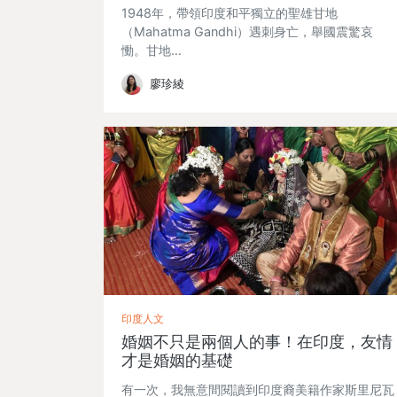
1948年，帶領印度和平獨立的聖雄甘地
（Mahatma Gandhi）遇刺身亡，舉國震驚哀
慟。甘地…
廖珍綾
印度人文
婚姻不只是兩個人的事！在印度，友情
才是婚姻的基礎
有一次，我無意間閱讀到印度裔美籍作家斯里尼瓦