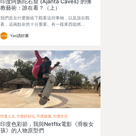
印度阿旃陀石窟 (Ajanta Caves) 的佛
教藝術：誰在看？（上）
我們是在什麼脈絡下觀看這些事物，以及誰在觀
看，這兩點依然十分重要。有一樣東西能將…
Yao讀好書
印度人文, 印度好好玩, 印度旅遊, 印度生活
印度色彩節，我與Netflix電影《滑板女
孩》的人物原型們