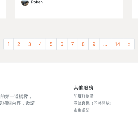
Poken
Ne
1
2
3
4
5
6
7
8
9
…
14
»
其他服務
印度的第一道橋樑，
印度好物購
度相關內容，邀請
洞竺良機（即將開放）
市集邀請