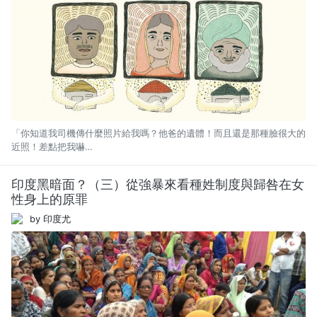
「你知道我司機傳什麼照片給我嗎？他爸的遺體！而且還是那種臉很大的
近照！差點把我嚇…
印度黑暗面？（三）從強暴來看種姓制度與歸咎在女
性身上的原罪
by 印度尤