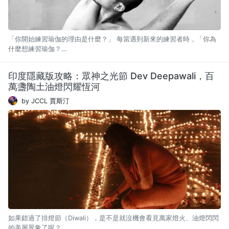
「你開始練習瑜伽的理由是什麼？」 每當遇到新來的練習者時，「你為
什麼想練習瑜伽？…
印度隱藏版攻略：眾神之光節 Dev Deepawali，百
萬盞陶土油燈閃耀恆河
by JCCL 賈斯汀
如果錯過了排燈節（Diwali），是不是就沒機會看見萬家燈火、油燈閃閃
的美麗景象了呢？…