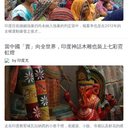
印度目前婚姻強暴仍尚未納入強暴的判定當中，報案率也是在2012年的
女權運動爆發之後才…
當中國「賣」向全世界，印度神話木雕也裝上七彩霓
虹燈
by 印度尤
走在印度教聖城瓦拉納西的小巷子裡，老建築、小販、寺廟以及鮮花的繽