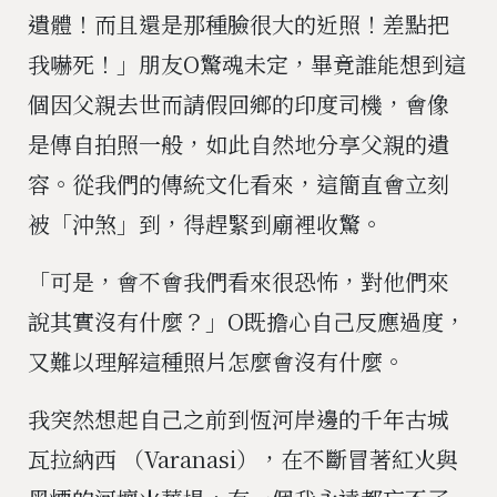
遺體！而且還是那種臉很大的近照！差點把
我嚇死！」朋友O驚魂未定，畢竟誰能想到這
個因父親去世而請假回鄉的印度司機，會像
是傳自拍照一般，如此自然地分享父親的遺
容。從我們的傳統文化看來，這簡直會立刻
被「沖煞」到，得趕緊到廟裡收驚。
「可是，會不會我們看來很恐怖，對他們來
說其實沒有什麼？」O既擔心自己反應過度，
又難以理解這種照片怎麼會沒有什麼。
我突然想起自己之前到恆河岸邊的千年古城
瓦拉納西 （Varanasi），在不斷冒著紅火與