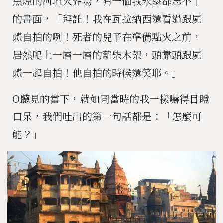
黑煙的河壇火葬場，有一個我永遠都忘不了
的畫面，「拜託！我在瓦拉納西還看過跟屍
體自拍的咧！死者的兒子在準備點火之前，
居然爬上一層一層的薪柴木架，頭靠頭跟屍
體一起自拍！他自拍的時候還笑耶。」
O聽見的當下，就如同當時的我一樣嚇得目瞪
口呆，我們吐出的第一句話都是：「怎麼可
能？」