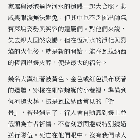
家屬與浸泡過恆河水的遺體一起大合照。悲
戚與眼淚無法避免，但其中也不乏擺出帥氣
寶萊塢姿勢與笑容的遺屬們。對他們來說，
失去親人固然哀慟，但在恆河水的淨化與烈
焰的火化後，就是新的開始，能在瓦拉納西
的恆河岸邊火葬，便是最大的福分。
幾名大漢扛著被黃色、金色或紅色濕布裹著
的遺體，穿梭在細窄蜿蜒的小巷裡，準備到
恆河邊火葬，這是瓦拉納西常見的「街
景」，若是遇見了，行人會自動靠到邊上並
低頭為亡者祈禱，不會刻意閃避或特別繞過
送行隊伍。死亡在他們眼中，沒有我們華人