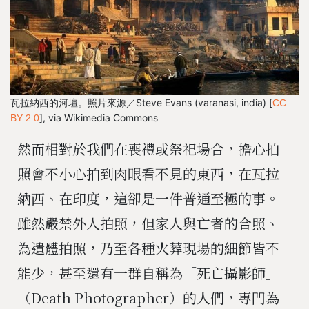
瓦拉納西的河壇。照片來源／Steve Evans (varanasi, india) [
CC
], via Wikimedia Commons
BY 2.0
然而相對於我們在喪禮或祭祀場合，擔心拍
照會不小心拍到肉眼看不見的東西，在瓦拉
納西、在印度，這卻是一件普通至極的事。
雖然嚴禁外人拍照，但家人與亡者的合照、
為遺體拍照，乃至各種火葬現場的細節皆不
能少，甚至還有一群自稱為「死亡攝影師」
（Death Photographer）的人們，專門為