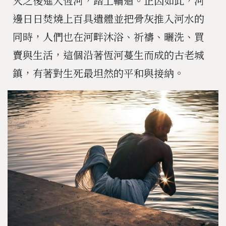
火之後進入恆河，踏上輪迴。正因如此，河
邊日日焚燒上百具遺體並把骨灰推入河水的
同時，人們也在河畔沐浴、祈禱、曬洗、買
賣與生活，這個沿著恆河蔓生而成的古老城
鎮，有著對生死最坦然的平和與接納。