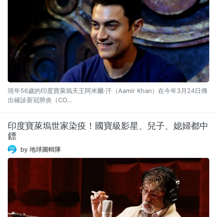
現年56歲的印度寶萊塢天王阿米爾·汗（Aamir Khan）在今年3月24日傳
出確診新冠肺炎（CO…
印度寶萊塢世家染疫！國寶級影星、兒子、媳婦都中
鏢
by 地球圖輯隊