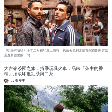
《街頭有嘻哈》今年二月在印度上映時，我藉著地利之便在院線期間買票
走進新德里的一間…
大吉嶺茶園之旅：搭乘玩具火車，品味「茶中的香
檳」頂級印度紅茶與白茶
by 喬安王