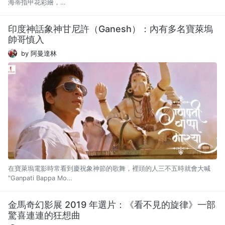
海蒂指甲花彩繪，…
印度神話象神甘尼許（Ganesh）：內有多名寶萊塢
帥哥慎入
by 阿曼達林
在寶萊塢電影時常看到慶祝象神節的歌舞，裡頭的人三不五時就會大喊
"Ganpati Bappa Mo…
金馬奇幻影展 2019 年選片：《看不見的旋律》一部
驚喜連連的狂想曲