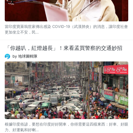
當印度寶萊塢世家傳出感染 COVID-19（武漢肺炎）的消息，讓印度社會
更加坐立不安，民…
「你越叭，紅燈越長」！來看孟買警察的交通妙招
by 地球圖輯隊
根據印度俗諺，要想在印度好好開車，你得需要這四樣東西：好車、好眼
力、好運氣和好喇…