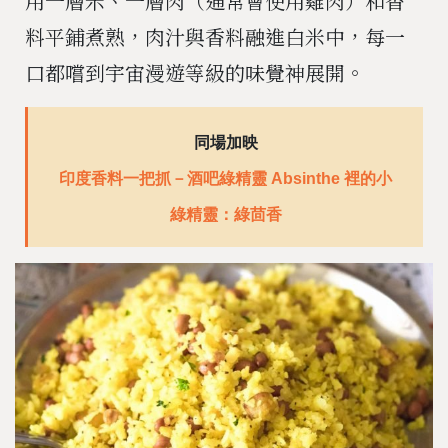
用一層米、一層肉（通常會使用雞肉）和香
料平鋪煮熟，肉汁與香料融進白米中，每一
口都嚐到宇宙漫遊等級的味覺神展開。
同場加映
印度香料一把抓－酒吧綠精靈 Absinthe 裡的小
綠精靈：綠茴香