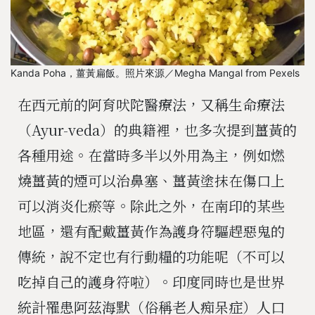
Kanda Poha，薑黃扁飯。照片來源／Megha Mangal from Pexels
在西元前的阿育吠陀醫療法，又稱生命療法
（Ayur-veda）的典籍裡，也多次提到薑黃的
各種用途。在當時多半以外用為主，例如燃
燒薑黃的煙可以治鼻塞、薑黃塗抹在傷口上
可以消炎化瘀等。除此之外，在南印的某些
地區，還有配戴薑黃作為護身符驅趕惡鬼的
傳統，說不定也有行動糧的功能呢（不可以
吃掉自己的護身符啦）。印度同時也是世界
統計罹患阿茲海默（俗稱老人痴呆症）人口