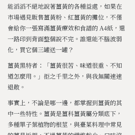
能滔滔不絕地說著薑黃的各種益處，如果在
市場遇見販售薑黃粉、紅薑黃的攤位，不僅
會給你一張寫滿薑黃療效和食譜的 A4紙，還
一路印到背面整個說不完。誰還能不腦波弱
化，買它個三罐送一罐？
薑黃黑特者：「薑黃很苦、味道很重、不知
道怎麼用。」拒之千里之外，與我無關速速
退散。
事實上，不論是哪一邊，都掌握到薑黃的其
中一些特性。薑黃是薑科薑黃屬分類底下，
多種單子葉植物的根莖，與臺菜料理中常見