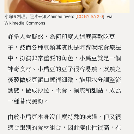
小扁豆料理。照片來源／aimee rivers [
], via
CC BY-SA 2.0
Wikimedia Commons
許多人會疑惑，為何印度人這麼喜歡吃豆
子，然而各種豆類其實也是阿育吠陀食療法
中，扮演非常重要的角色，小扁豆就是一個
神奇食材。小扁豆的豆子很容易熟，煮熟之
後製做成豆泥口感很細緻，能用水分調整流
動感，做成沙拉、主食、湯底和甜點，成為
一種替代澱粉。
由於小扁豆本身沒什麼特殊的味道，但又很
適合跟別的食材組合，因此變化性很高，在