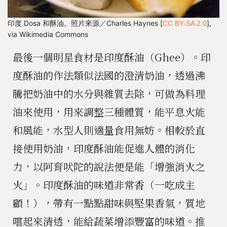
印度 Dosa 和酥油。照片來源／Charles Haynes [
],
CC BY-SA 2.0
via Wikimedia Commons
最後一個明星食材是印度酥油（Ghee）。印
度酥油的作法類似法國的澄清奶油，透過沸
騰把奶油中的水分與雜質去除，可做為料理
油來使用，用來調整三種體質，能平息火能
和風能，水型人則適量食用無妨。相較於直
接使用奶油，印度酥油能促進人體的消化
力，以阿育吠陀的說法便是能「增強消火之
火」。印度酥油的味道非常香（一吃成主
顧！），帶有一點點甜味與堅果香氣，質地
嚐起來清透，能給蔬菜增添豐富的味道。推