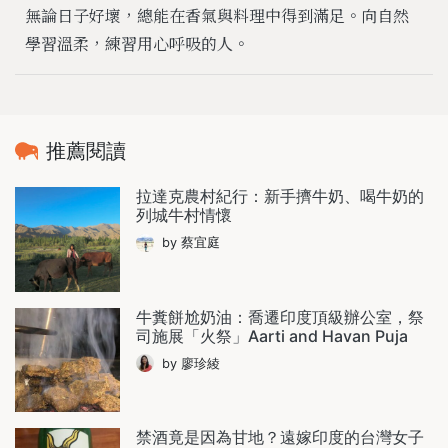
無論日子好壞，總能在香氣與料理中得到滿足。向自然
學習溫柔，練習用心呼吸的人。
推薦閱讀
拉達克農村紀行：新手擠牛奶、喝牛奶的
列城牛村情懷
by 蔡宜庭
牛糞餅尬奶油：喬遷印度頂級辦公室，祭
司施展「火祭」Aarti and Havan Puja
by 廖珍綾
禁酒竟是因為甘地？遠嫁印度的台灣女子