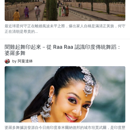
最近球星何守正在離婚風波未平之際，爆出家人自稱是滿清正黃旗，何守
正在清朝是尊貴的…
聞雞起舞印起來－從 Raa Raa 認識印度傳統舞蹈：
婆羅多舞
by 阿曼達林
婆羅多舞據說發源自今日南印度泰米爾納德邦的城市坦賈武爾，是印度歷