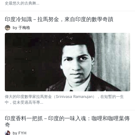
史最悠久的古典舞…
印度冷知識－拉馬努金，來自印度的數學奇蹟
by 于梅格
偉大的印度數學家拉馬努金（Srinivasa Ramanujan），在短暫的一生
中，從未受過高等專…
印度香料一把抓－印度的一味入魂：咖哩和咖哩葉傳
奇
by FYH