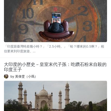
「印度跟臺灣時差幾小時？」「2.5小時。」「蛤？哪來的0.5啊？」相
信要來到印度旅遊、…
大印度的小歷史－皇室末代子孫：吃鑽石粉末自殺的
印度王子
by 黃偉雯（小瑪）