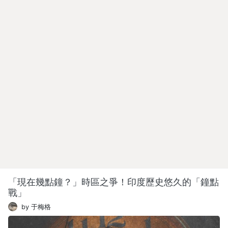
「現在幾點鐘？」時區之爭！印度歷史悠久的「鐘點
戰」
by 于梅格