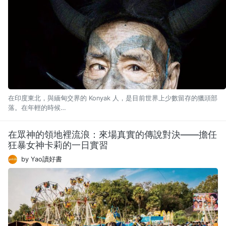
在印度東北，與緬甸交界的 Konyak 人，是目前世界上少數留存的獵頭部
落。在年輕的時候…
在眾神的領地裡流浪：來場真實的傳說對決——擔任
狂暴女神卡莉的一日實習
by Yao讀好書