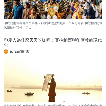
印度的南邊有著專門崇拜卡莉女神的盛大慶典，主要分布在印度南部的坦
米爾納杜邦省，這…
印度人為什麼天天吃咖哩：瓦拉納西與印度教的現代
化
by Yao讀好書
瓦拉納西是印度北部北方邦東部的印度教聖地，位於恆河西岸廣大延伸土