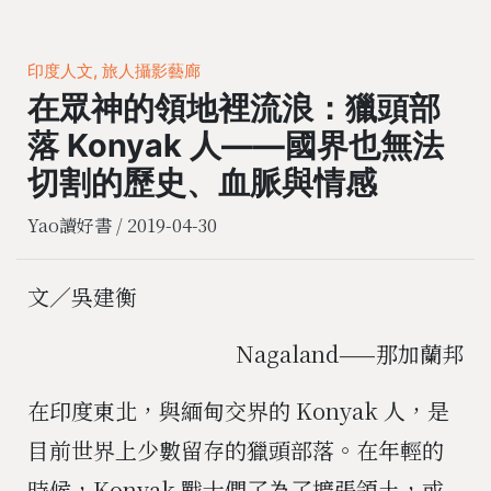
印度人文, 旅人攝影藝廊
在眾神的領地裡流浪：獵頭部
落 Konyak 人——國界也無法
切割的歷史、血脈與情感
Yao讀好書 /
2019-04-30
文／吳建衡
Nagaland——那加蘭邦
在印度東北，與緬甸交界的
Konyak
人，是
目前世界上少數留存的獵頭部落。在年輕的
時候，
Konyak
戰士們了為了擴張領土，或