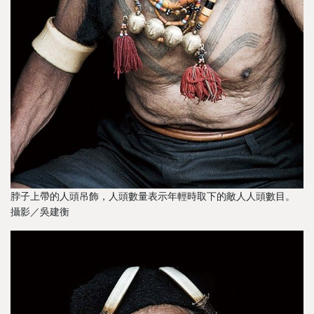
脖子上帶的人頭吊飾，人頭數量表示年輕時取下的敵人人頭數目。
攝影／吳建衡