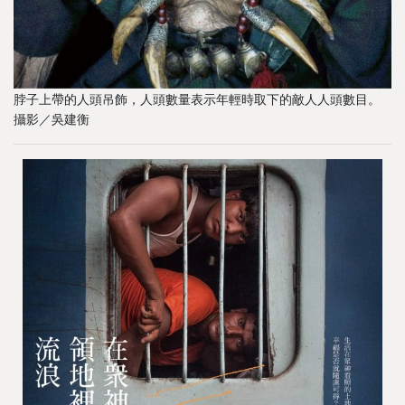
脖子上帶的人頭吊飾，人頭數量表示年輕時取下的敵人人頭數目。
攝影／吳建衡