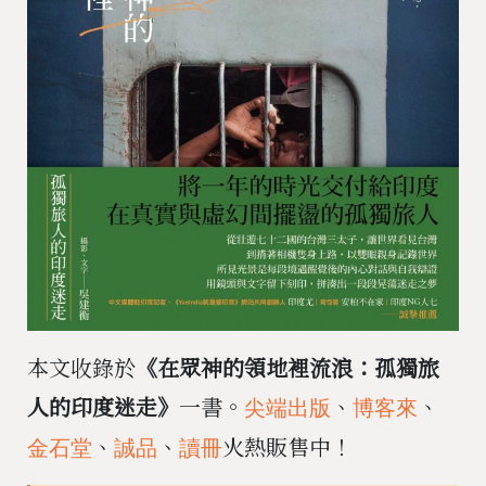
本文收錄於
《在眾神的領地裡流浪：孤獨旅
人的印度迷走》
一書。
、
、
尖端出版
博客來
、
、
火熱販售中！
金石堂
誠品
讀冊