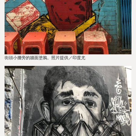
街頭小攤旁的牆面塗鴉。照片提供／印度尤