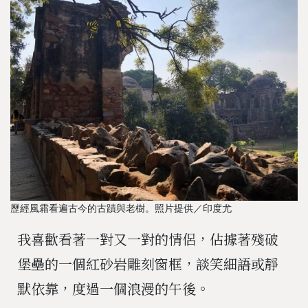
歷經風霜看遍古今的古蹟與老樹。照片提供／印度尤
我喜歡看著一對又一對的情侶，佔據著殘破
堡壘的一個紅砂岩雕刻窗框，談笑細語或靜
默依靠，度過一個浪漫的午後。