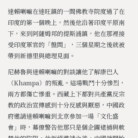
達賴喇嘛在達旺鎮的一間佛教寺院度過了在
印度的第一個晚上，然後他沿著印度平原南
下，來到阿薩姆邦的提斯浦鎮，他在那裡接
受印度軍官的「盤問」，三個星期之後就被
帶到新德里與總理見面。
尼赫魯與達賴喇嘛的對談讓他了解康巴人
（Khampa）的叛亂。這場戰鬥十分慘烈，
兩方都傷亡慘重。西藏上下都對共產黨反宗
教的政治宣傳感到十分反感與厭惡，中國政
府邀請達賴喇嘛到北京參加一場「文化盛
會」時，幕僚警告他那只是個企圖逮捕與軟