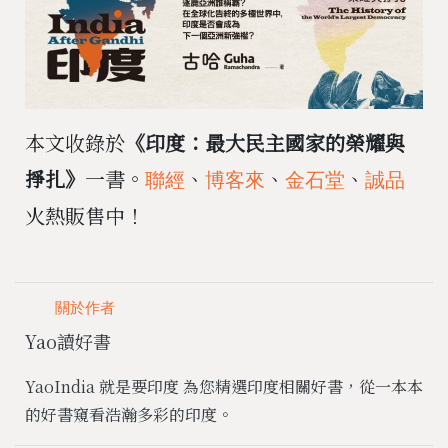
本文收錄於
《印度：最大民主國家的榮耀與
掙扎》
一書。
、
、
、
聯經
博客來
金石堂
誠品
火熱販售中！
關於作者
Yao讀好書
YaoIndia 就是要印度 為您精選印度相關好書，從一本本
的好書窺看浩瀚多彩的印度。