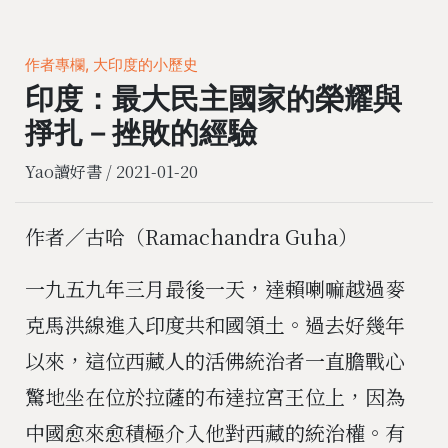
作者專欄, 大印度的小歷史
印度：最大民主國家的榮耀與
掙扎－挫敗的經驗
Yao讀好書 /
2021-01-20
作者／古哈（Ramachandra Guha）
一九五九年三月最後一天，達賴喇嘛越過麥
克馬洪線進入印度共和國領土。過去好幾年
以來，這位西藏人的活佛統治者一直膽戰心
驚地坐在位於拉薩的布達拉宮王位上，因為
中國愈來愈積極介入他對西藏的統治權。有