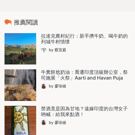
推薦閱讀
拉達克農村紀行：新手擠牛奶、喝牛奶的
列城牛村情懷
by 蔡宜庭
牛糞餅尬奶油：喬遷印度頂級辦公室，祭
司施展「火祭」Aarti and Havan Puja
by 廖珍綾
禁酒竟是因為甘地？遠嫁印度的台灣女子
吶喊：給我來點酒！
by 廖珍綾