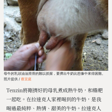
母牛的乳頭油油滑滑的難以抓握，要擠出牛奶比想像中來得困難。
照片提供 /
蔡宜庭
Tenzin將剛擠好的母乳煮成熱牛奶，和糌粑
一起吃。在拉達克人家裡喝到的牛奶，是我
喝過最純粹、熱情、甜美的牛奶。拉達克人