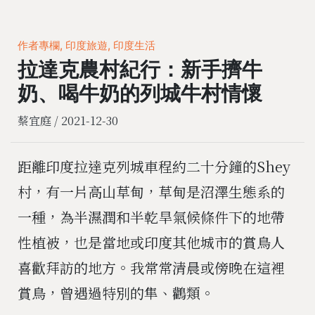
作者專欄, 印度旅遊, 印度生活
拉達克農村紀行：新手擠牛
奶、喝牛奶的列城牛村情懷
蔡宜庭 /
2021-12-30
距離印度拉達克列城車程約二十分鐘的Shey
村，有一片高山草甸，草甸是沼澤生態系的
一種，為半濕潤和半乾旱氣候條件下的地帶
性植被，也是當地或印度其他城市的賞鳥人
喜歡拜訪的地方。我常常清晨或傍晚在這裡
賞鳥，曾遇過特別的隼、鸛類。