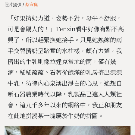
照片提供 /
蔡宜庭
「如果擠奶力道、姿勢不對，母牛不舒服，
可是會踢人的！」Tenzin看牛好像有點不高
興了，所以趕緊換她接手。只見她熟練的兩
手交替擠奶呈踏實的水柱樣，頗有力道，我
擠出的牛乳則像拉達克當地的雨，僅有幾
滴，稀稀疏疏。看著從飽滿的乳房擠出源源
牛乳，彷彿內心泉湧出淨白的心思，遙想自
新石器農業時代以降，乳製品已進入人類社
會，這九千多年以來的網絡中，我正和朋友
在此地拼湊某一塊屬於牛奶的拼圖。