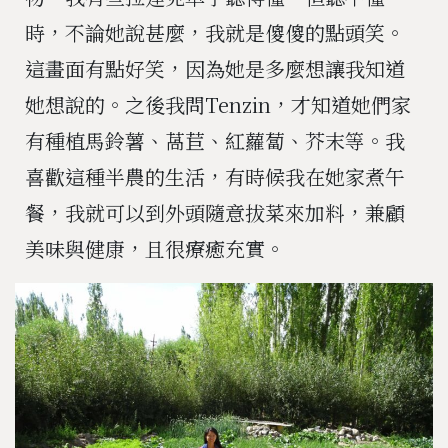
時，不論她說甚麼，我就是傻傻的點頭笑。
這畫面有點好笑，因為她是多麼想讓我知道
她想說的。之後我問Tenzin，才知道她們家
有種植馬鈴薯、萵苣、紅蘿蔔、芥末等。我
喜歡這種半農的生活，有時候我在她家煮午
餐，我就可以到外頭隨意拔菜來加料，兼顧
美味與健康，且很療癒充實。