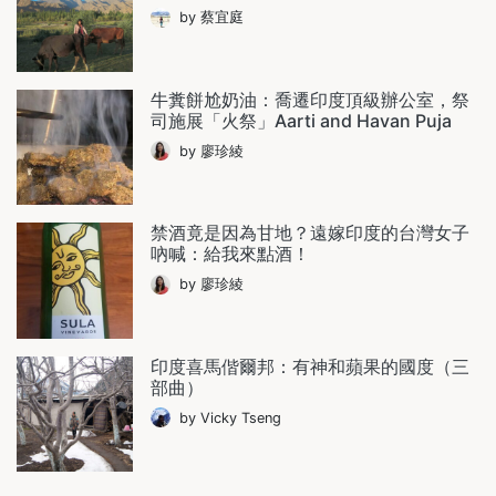
by 蔡宜庭
牛糞餅尬奶油：喬遷印度頂級辦公室，祭
司施展「火祭」Aarti and Havan Puja
by 廖珍綾
禁酒竟是因為甘地？遠嫁印度的台灣女子
吶喊：給我來點酒！
by 廖珍綾
印度喜馬偕爾邦：有神和蘋果的國度（三
部曲）
by Vicky Tseng