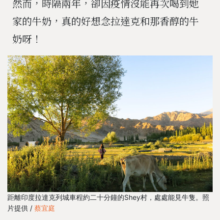
然而，時隔兩年，卻因疫情沒能再次喝到她
家的牛奶，真的好想念拉達克和那香醇的牛
奶呀！
距離印度拉達克列城車程約二十分鐘的Shey村，處處能見牛隻。照
片提供 /
蔡宜庭