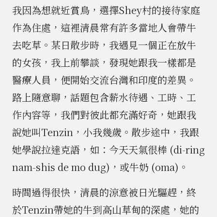
我因為想就近賞鳥，選擇Shey村的接待家庭
作為住處，這裡清晨常有許多當地人會帶牛
去吃草。某日散步時，我遇見一個正在放牛
的女孩，我上前攀談，發現她跟我一樣都是
醫療人員，便開始交流台灣和印度的差異。
路上隨意聊，話題包含薪水待遇、工時、工
作內容等，我們對彼此都充滿好奇，她跟我
說她叫Tenzin，小我幾歲。散步途中，我跟
她學說拉達克語，如：今天天氣很棒 (di-ring
nam-shis de mo dug)，或牛奶 (oma)。
時間過得很快，清晨的涼意被日光驅趕，終
於Tenzin帶她的牛到高山草甸的深處，她的