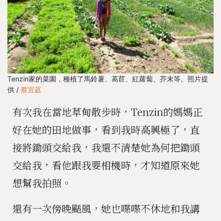
Tenzin家的菜園，種植了馬鈴薯、萵苣、紅蘿蔔、芥末等。照片提
供 /
蔡宜庭
有次我在當地草甸散步時，Tenzin的媽媽正
好在她的田地做事，看到我時高興極了，直
接將鋤頭交給我，我還不清楚她為何把鋤頭
交給我，看他跟我要相機時，才知道原來她
想幫我拍照。
還有一次傍晚颳風，她也喋喋不休地和我講