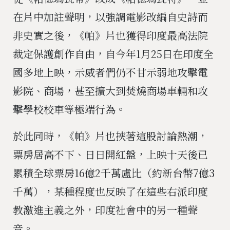
在片中加註聲明，以強調電影改編自史詩而
非史實之後，《帕》片也獲得印度最高法院
裁定保護創作自由，自今年1月25日在印度全
國多地上映，示威者們仍不甘示弱地攻擊電
影院、商場，甚至擴大到焚燒商場車輛和攻
擊學校校車等極端行為。
於此同時，《帕》片也挾著這股討論熱潮，
票房居高不下、日日開紅盤，上映十天後已
累積全球票房16億2千萬盧比（約新台幣7億3
千萬），某種程度也反映了在這些右派印度
教激進主義之外，印度社會中的另一種聲
音。