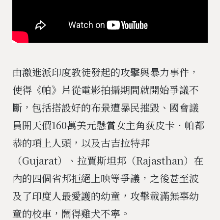
由激進派印度教徒發起的攻擊與暴力事件，
使得《帕》片從電影拍攝期間就開始爭議不
斷，包括搭設好的布景遭暴民摧毀、國會議
員開天價160萬美元懸賞女主角荻皮卡‧帕都
恭的項上人頭，以及古吉拉特邦
（Gujarat）、拉賈斯坦邦（Rajasthan）在
內的四個省邦拒絕上映等爭議，之後甚至波
及了印度人最愛護的幼童，攻擊載滿無辜幼
童的校車，鬧得雞犬不寧。