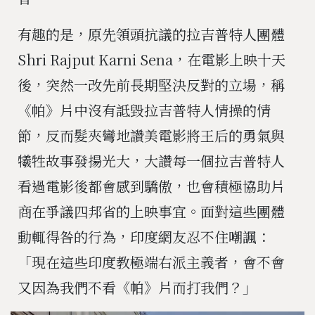
有趣的是，原先領頭抗議的拉吉普特人團體
Shri Rajput Karni Sena，在電影上映十天
後，突然一改先前長期堅決反對的立場，稱
《帕》片中沒有詆毀拉吉普特人情操的情
節，反而髮夾彎地讚美電影將王后的勇氣與
犧牲故事發揚光大，大讚每一個拉吉普特人
看過電影後都會感到驕傲，也會積極協助片
商在爭議四邦省的上映事宜。面對這些團體
動輒得咎的行為，印度網友忍不住嘲諷：
「現在這些印度教極端右派主義者，會不會
又因為我們不看《帕》片而打我們？」