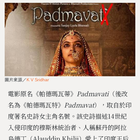
圖片來源／
K V Sridhar
電影原名《帕德瑪瓦蒂》
Padmavati
（後改
名為《帕德瑪瓦特》
Padmavat
），取自於印
度著名史詩女主角名號。該史詩描述14世紀
入侵印度的穆斯林統治者、人稱蘇丹的阿拉
烏德丁（Alauddin Khilji）愛上了印度王后