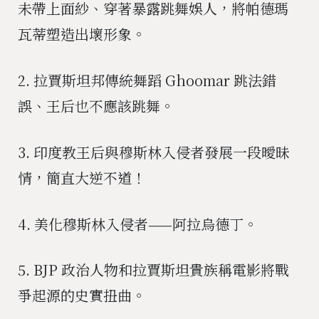
未帶上面紗、穿著暴露跳舞娛人，將帕德瑪
瓦蒂塑造出壞形象。
2. 拉賈斯坦邦傳統舞蹈 Ghoomar 跳法錯
誤、王后也不應該跳舞。
3. 印度教王后與穆斯林入侵者發展一段曖昧
情，簡直大逆不道！
4. 美化穆斯林入侵者——阿拉烏德丁。
5. BJP 政治人物和拉賈斯坦貴族稱電影將戰
爭起源的史實扭曲。