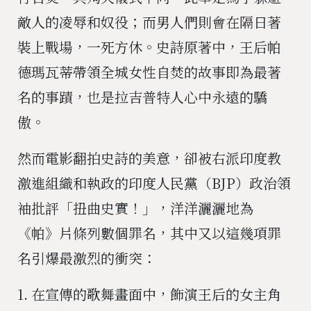
敵人的凌辱和奴役；而男人們則會在隔日著
裝上戰場，一死方休。史詩原著中，王后帕
德瑪瓦蒂帶領全城女性自焚的故事即為最著
名的事蹟，也是拉吉普特人心中永遠的驕
傲。
然而電影翻拍史詩的美意，卻被右派印度教
激進組織和執政的印度人民黨（BJP）政治領
袖批評「扭曲史實！」，洋洋灑灑地為
《帕》片條列數個罪名，其中又以這幾項罪
名引爆最激烈的衝突：
1. 在宣傳的歌舞畫面中，飾演王后的女主角