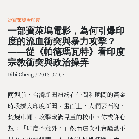
從寶萊塢看印度
一部寶萊塢電影，為何引爆印
度的流血衝突與暴力攻擊？
——從《帕德瑪瓦特》看印度
宗教衝突與政治操弄
Bibi Cheng /
2018-02-07
兩週前，台灣新聞紛紛在午間和晚間的黃金
時段擠入印度新聞。畫面上，人們丟石塊、
焚燒車輛、攻擊載滿兒童的校車。你或許心
想：「印度不意外。」然而這次社會騷動不