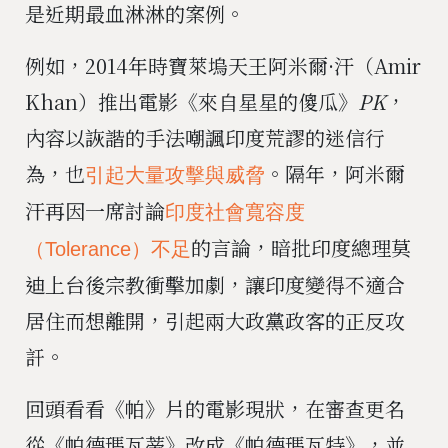
是近期最血淋淋的案例。
例如，2014年時寶萊塢天王阿米爾·汗（Amir
Khan）推出電影《來自星星的傻瓜》
PK
，
內容以詼諧的手法嘲諷印度荒謬的迷信行
為，也
。隔年，阿米爾
引起大量攻擊與威脅
汗再因一席討論
印度社會寬容度
的言論，暗批印度總理莫
（Tolerance）不足
迪上台後宗教衝擊加劇，讓印度變得不適合
居住而想離開，引起兩大政黨政客的正反攻
訐。
回頭看看《帕》片的電影現狀，在審查更名
從《帕德瑪瓦蒂》改成《帕德瑪瓦特》，並