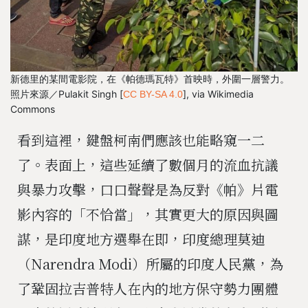
新德里的某間電影院，在《帕德瑪瓦特》首映時，外圍一層警力。
照片來源／Pulakit Singh [
], via Wikimedia
CC BY-SA 4.0
Commons
看到這裡，鍵盤柯南們應該也能略窺一二
了。表面上，這些延續了數個月的流血抗議
與暴力攻擊，口口聲聲是為反對《帕》片電
影內容的「不恰當」，其實更大的原因與圖
謀，是印度地方選舉在即，印度總理莫迪
（Narendra Modi）所屬的印度人民黨，為
了鞏固拉吉普特人在內的地方保守勢力團體