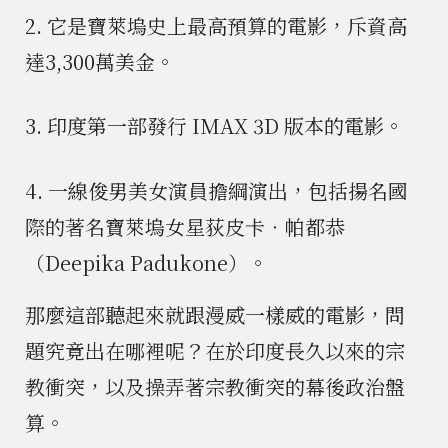
2. 它是寶萊塢史上最高預算的電影，斥資高
達3,300萬美金。
3. 印度第一部發行 IMAX 3D 版本的電影。
4. 一線俊男美女演員擔綱演出，包括揚名國
際的著名寶萊塢女星荻皮卡‧帕都恭
（Deepika Padukone）。
那麼這部聽起來就跟漫威一樣威的電影，問
題究竟出在哪裡呢？在於印度長久以來的宗
教衝突，以及操弄著宗教衝突的幕後政治盤
算。