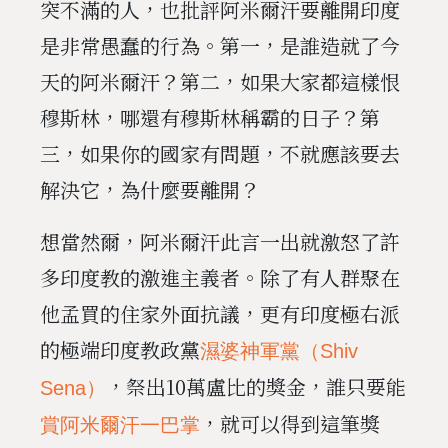
突不滿的人，也批評阿米爾汗要離開印度
是非常愚蠢的行為。第一，是誰造就了今
天的阿米爾汗？第二，如果大家都這樣恨
穆斯林，哪還有穆斯林稱霸的日子？第
三，如果你的國家有問題，不就應該要去
解決它，為什麼要離開？
想當然爾，阿米爾汗此言一出就激怒了許
多印度教的激進主義者。除了有人群聚在
他孟買的住家外面抗議，更有印度極右派
的極端印度教政黨
濕婆神軍黨（Shiv
，祭出10萬盧比的獎金，誰只要能
Sena）
，就可以得到這筆獎
賞阿米爾汗一巴掌