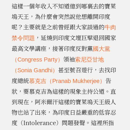
這樣一個年收入不知道億到哪裏去的寶萊
塢天王，為什麼會突然說他想離開印度
呢？主要就是之前曾經跟大家談過的
牛肉
，延燒到印度文壇巨擘退回國家
禁令問題
最高文學講座，接著印度反對黨
國大黨
領袖
（Congress Party）
索尼亞甘地
甚至號召遊行，去找印
（Sonia Gandhi）
度總統
告
慕克吉（Pranab Mukherjee）
狀，要慕克吉為這樣的現象主持公道。直
到現在，阿米爾汗這樣的寶萊塢天王級人
物也站了出來，為印度日益嚴重的低容忍
度（Intolerance）問題發聲。這裡所指