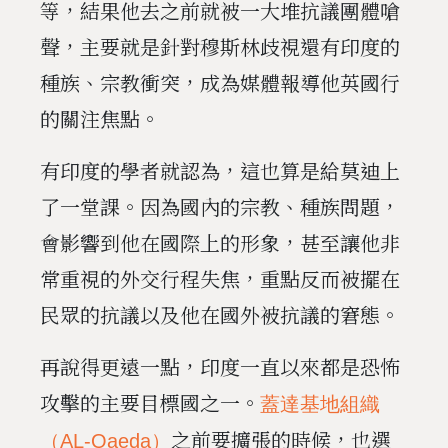
等，結果他去之前就被一大堆抗議團體嗆
聲，主要就是針對穆斯林歧視還有印度的
種族、宗教衝突，成為媒體報導他英國行
的關注焦點。
有印度的學者就認為，這也算是給莫迪上
了一堂課。因為國內的宗教、種族問題，
會影響到他在國際上的形象，甚至讓他非
常重視的外交行程失焦，重點反而被擺在
民眾的抗議以及他在國外被抗議的窘態。
再說得更遠一點，印度一直以來都是恐怖
攻擊的主要目標國之一。
蓋達基地組織
之前要擴張的時候，也選
（AL-Qaeda）