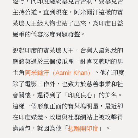
遊行，向印度總統慕克吉告狀，要慕克吉
主持公道。直到現在，阿米爾汗這樣的寶
萊塢天王級人物也站了出來，為印度日益
嚴重的低容忍度問題發聲。
說起印度的寶萊塢天王，台灣人最熟悉的
應該莫過於三個傻瓜裡，討喜又聰明的男
主角
。他在印度
阿米爾汗（Aamir Khan）
除了電影工作外，也致力於慈善事業和社
會關懷，還得到了「印度良心」的美名。
這樣一個形象正面的寶萊塢明星，最近卻
在印度媒體、政壇與社群網站上被攻擊得
滿頭包，就因為他「
」。
想離開印度