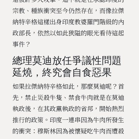
宗教、種族衝突至今仍然存在，而像拉傑
納特辛格這樣出身印度教婆羅門階級的內
政部長，依然以如此狹隘的眼光看待這起
事件？
總理莫迪放任爭議性問題
延燒，終究會自食惡果
如果拉傑納特辛格如此，那麼莫迪呢？首
先，禁止災殺牛隻、禁食牛肉就是在莫迪
執政後，在其政黨執政的省邦，開始熱烈
推行的政策。印度一連串因為牛肉所發生
的衝突：穆斯林因為被懷疑吃牛肉而遭殺