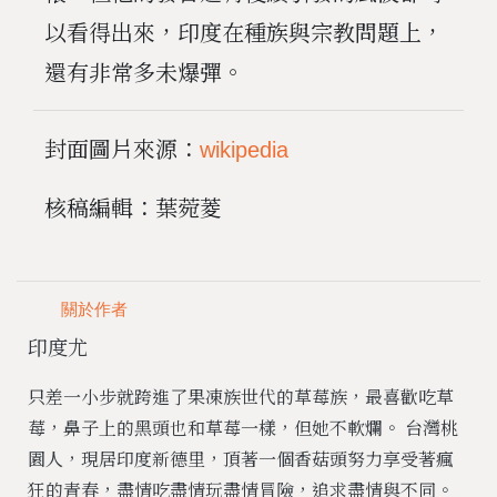
以看得出來，印度在種族與宗教問題上，
還有非常多未爆彈。
封面圖片來源：
wikipedia
核稿編輯：葉菀菱
關於作者
印度尤
只差一小步就跨進了果凍族世代的草莓族，最喜歡吃草
莓，鼻子上的黑頭也和草莓一樣，但她不軟爛。 台灣桃
園人，現居印度新德里，頂著一個香菇頭努力享受著瘋
狂的青春，盡情吃盡情玩盡情冒險，追求盡情與不同。