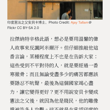
印度憲法之父安貝卡博士。Photo Credit:
＠
Ajay Tallam
Flickr CC BY-SA 2.0
拉傑納特辛格此語，想必是要用溫馨的偉
人故事來反諷阿米爾汗。但仔細推敲他這
番言論，某種程度上不也是在告訴大家：
這些受到不平對待的人，就是要經過一番
寒徹骨；而且無論受盡多少的痛苦都應該
要隱忍不吭聲，最後為這個國家竭心盡
力，讓它變得更好？更不用說安貝卡變成
憲法之父後，就因為他是賤民，他的雕像
還被許多人攻擊。這不就是在承認印度的