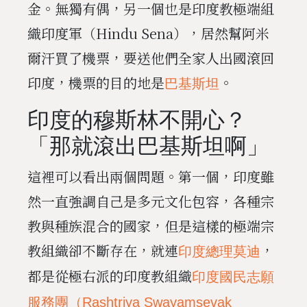
金。無獨有偶，另一個也是印度教極端組
織印度軍（Hindu Sena），居然幫阿米
爾汗買了機票，要送他們全家人出國滾回
印度，機票的目的地是
。
巴基斯坦
印度的穆斯林不開心？
「那就滾出巴基斯坦啊」
這裡可以看出兩個問題。第一個，印度雖
然一直強調自己是多元文化包容，各種宗
教與種族混合的國家，但是這樣的極端宗
教組織卻不斷存在，就連
，
印度總理莫迪
都是從極右派的印度教組織
印度國民志願
服務團（Rashtriya Swayamsevak