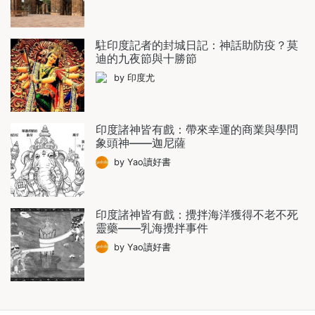
駐印度記者的封城日記：神話助防疫？莫
迪的九夜節與十勝節
by 印度尤
印度諸神皆有戲：帶來幸運的商業與學問
象頭神——迦尼薩
by Yao讀好書
印度諸神皆有戲：攪拌海洋獲得不老不死
靈藥——乳海攪拌事件
by Yao讀好書