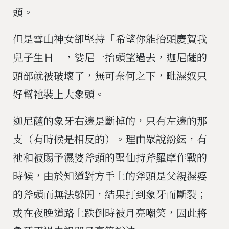
頭。
但是雪山神女卻堅持「希望你能抬頭慶賀我
兒子生日」，娑尼一抬頭望過去，迦尼薩的
頭部就被破壞了，無可奈何之下，毗濕奴只
好幫祂裝上大象頭。
迦尼薩的象牙右邊是斷掉的，只有左邊的那
支（有時候是相反的）。理由眾說紛紜，有
祂和被賜予濕婆斧頭的聖仙持斧羅摩作戰的
時候，由於知道對方手上的斧頭是父親濕婆
的斧頭而無法躲開，結果打到象牙而斷裂；
或在夜晚道路上跌倒時被月亮嘲笑，因此將