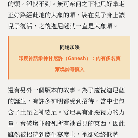
的頭，卻找不到。無可奈何之下祂只好拿走
正好路經此地的大象的頭，裝在兒子身上讓
兒子復活，之後迦尼薩就一直是大象頭。
同場加映
印度神話象神甘尼許（Ganesh）：內有多名寶
萊塢帥哥慎入
還有另外一個版本的故事。為了慶祝迦尼薩
的誕生，有許多神明都受到招待，當中也包
含了土星之神娑尼。娑尼具有邪惡視力的力
量，會破壞並殺死所有祂看見的東西，因此
雖然被招待到慶生宴席上，祂卻始終低著