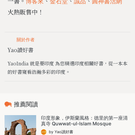
一書。
、
、
、
博客來
金石堂
誠品
圓神書活網
火熱販售中！
關於作者
Yao讀好書
YaoIndia 就是要印度 為您精選印度相關好書，從一本本
的好書窺看浩瀚多彩的印度。
推薦閱讀
印度形象，伊斯蘭風格：德里的第一座清
真寺 Quwwat-ul-Islam Mosque
by Yao讀好書