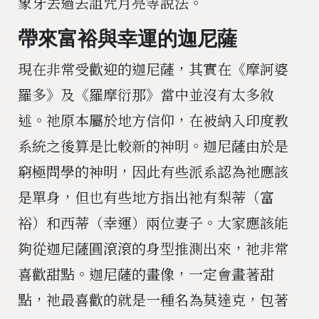
象牙丟過去詛咒月亮等說法。
帶來富裕與幸運的迦尼薩
現在非常受歡迎的迦尼薩，其實在《摩訶婆
羅多》及《羅摩衍那》當中並沒有太多敘
述。祂原本屬於地方信仰，在被納入印度教
系統之後算是比較新的神明。迦尼薩由於是
窮極問學的神明，因此有些派系認為祂應該
是單身，但也有些地方指出祂有梨蒂（富
裕）和西蒂（幸運）兩位妻子。大家應該能
夠從迦尼薩圓滾滾的身型推測出來，祂非常
喜歡甜點。迦尼薩的畫像，一定會畫著甜
點，祂最喜歡的就是一種名為莫達克，包著