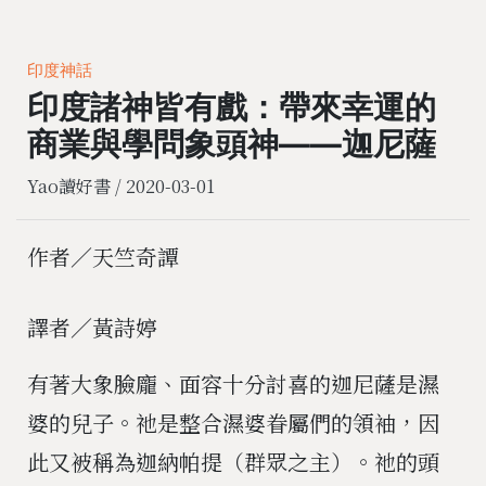
印度神話
印度諸神皆有戲：帶來幸運的
商業與學問象頭神——迦尼薩
Yao讀好書 /
2020-03-01
作者／天竺奇譚
譯者／黃詩婷
有著大象臉龐、面容十分討喜的迦尼薩是濕
婆的兒子。祂是整合濕婆眷屬們的領袖，因
此又被稱為迦納帕提（群眾之主）。祂的頭