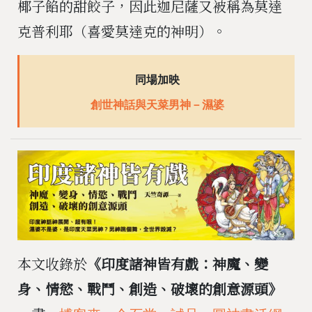
椰子餡的甜餃子，因此迦尼薩又被稱為莫達
克普利耶（喜愛莫達克的神明）。
同場加映
創世神話與天菜男神－濕婆
本文收錄於
《印度諸神皆有戲：神魔、變
身、情慾、戰鬥、創造、破壞的創意源頭》