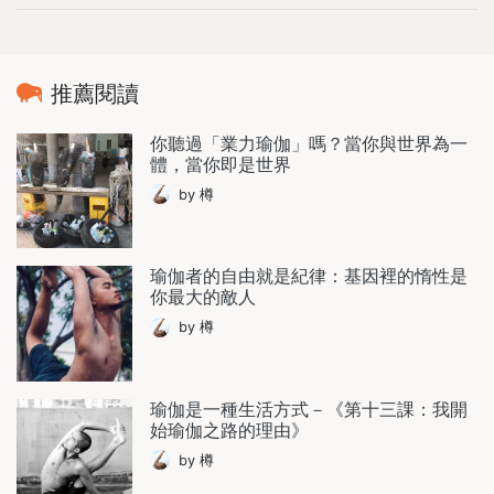
推薦閱讀
你聽過「業力瑜伽」嗎？當你與世界為一
體，當你即是世界
by 樽
瑜伽者的自由就是紀律：基因裡的惰性是
你最大的敵人
by 樽
瑜伽是一種生活方式－《第十三課：我開
始瑜伽之路的理由》
by 樽