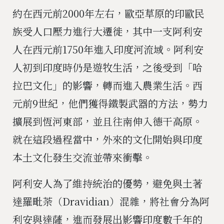
約在西元前2000年左右，歐亞草原的印歐民
族受人口壓力進行大遷徙，其中一支阿利安
人在西元前1750年進入印度河流域。阿利安
人初到印度時仍是遊牧生活，之後受到「哈
拉巴文化」的影響，轉而進入農業生活。西
元前9世紀，他們獲得鐵製武器的方法，勢力
擴展到恆河東部，並且往南伸入德干高原。
就在這段過程當中，外來的文化開始與印度
本土文化發生交流並帶來衝擊。
阿利安人為了維持統治的優勢，避免與土著
達羅毗荼（Dravidian）混雜，將社會分為阿
利安與達薩，進而發展出影響印度數千年的