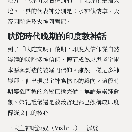
地方，空界可以看得到的，而地界則是指大
地。三界的代表神分別是：水神伐樓拿、天
帝因陀羅及火神阿耆尼。
吠陀時代晚期的印度教神話
到了「吠陀文明」後期，印度人信仰從自然
崇拜的吠陀多神信仰，轉而成為以思考宇宙
本源與創造的婆羅門信仰。雖然一樣是多神
崇拜，但出現以主神為核心的趨向。這段時
期婆羅門教的系統已漸完備，無論是崇拜對
象、祭祀禮儀還是教義哲理都已然構成印度
傳統文化的核心。
三大主神毗濕奴（Vishnu）、濕婆