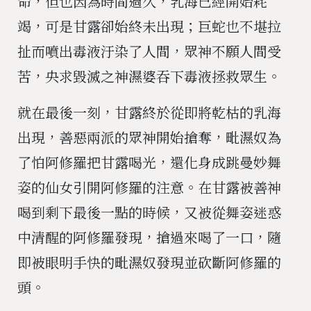
命，但也因為時間過久，乳海已經開始耗
竭，可是甘露卻始終未出現；巨蛇也不堪拉
扯而噴出毒液汙染了人間，眾神不願人間受
苦，央求毀滅之神濕婆吞下毒液拯救眾生。
就在最後一刻，甘露終於從即將乾枯的乳海
出現，善惡兩派的眾神開始搶奪，毗濕奴為
了怕阿修羅把甘露喝光，還化身成跳曼妙舞
姿的仙女引開阿修羅的注意。在甘露被善神
喝到剩下最後一點的時候，又被從舞姿迷惑
中清醒的阿修羅發現，搶過來喝了一口，隨
即被眼明手快的毗濕奴發現並砍斷阿修羅的
頭。