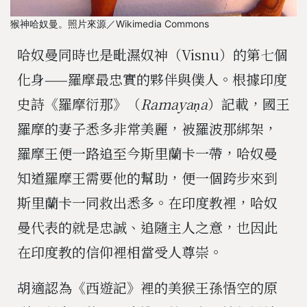
猴神哈奴曼。照片來源／Wikimedia Commons
哈奴曼同時也是毗濕奴神（Visnu）的第七個
化身——羅摩最忠實的夥伴與僕人。根據印度
史詩《羅摩衍那》（
Ramayaṇa
）記載，國王
羅摩的妻子悉多非常美麗，被羅波那綁架，
羅摩王便一路追至今斯里蘭卡一帶，哈奴曼
知道羅摩王需要他的幫助，便一個跨步來到
斯里蘭卡一同救出悉多。在印度教裡，哈奴
曼代表的就是忠誠、追隨主人之意，也因此
在印度教的信仰裡相當受人尊崇。
胡適認為《西遊記》裡的美猴王孫悟空的原