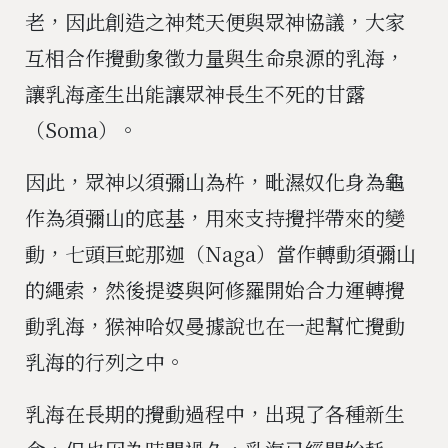
老，因此創造之神梵天便與眾神協議，大家
互相合作攪動象徵力量與生命泉源的乳海，
讓乳海產生出能讓眾神長生不死的甘露
（Soma）。
因此，眾神以須彌山為杵，毗濕奴化身為龜
作為須彌山的底基，用來支持攪拌帶來的變
動，七頭巨蛇那迦（Naga）當作轉動須彌山
的繩索，然後提婆與阿修羅開始合力運轉攪
動乳海，猴神哈奴曼據說也在一起幫忙攪動
乳海的行列之中。
乳海在長期的攪動過程中，出現了各種新生