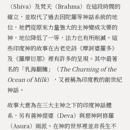
（Shiva）及梵天（Brahma）在這段時間的
確立，並取代了過去因陀羅等神話系統的地
位，祂們從原來力量強大的主神變成次要的
神，地位降低了一等，法力也有所削減。這
些印度神的故事在古老史詩《摩訶婆羅多》
及《羅摩衍那》裡有許多的呈現。其中最著
名的「乳海翻騰」（
The Churning of the
Ocean of Milk
），又被稱為印度教的創世紀
神話。
故事大意為在三大主神之下的印度神話體
系，另有善神提婆（Deva）與惡神阿修羅
（Asura）兩派。在神的世界裡並非長生不