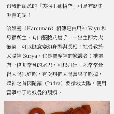
跟我們熟悉的「美猴王孫悟空」可是有歷史
淵源的呢！
哈奴曼（Hanuman）相傳是由風神 Vayu 和
母猴所生，有四張臉八隻手，一出生即力大
無窮，可以隨意變幻身型與長相；祂受教於
太陽神 Surya，也是羅摩神的擁護者；祂還
有一條非常長的尾巴，可以飛行；祂常常覺
得太陽很好吃，有次想把太陽當果子吃掉，
眾神之首因陀羅（Indra）要搶救太陽，便用
雷擊中了哈奴曼的額頭。