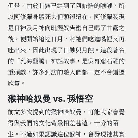
但是，由於甘露已經到了阿修羅的喉嚨，所
以阿修羅身體死去但頭卻還在，阿修羅發現
是日神及月神向毗濕奴告密自己喝了甘露之
後，便開始追逐日月，將祂們吃進嘴裡又再
吐出來，因此出現了日蝕與月蝕。這段著名
的「乳海翻騰」神話故事，是吳哥窟石雕的
重頭戲，許多到訪的遊人們都一定不會錯過
欣賞。
猴神哈奴曼 vs. 孫悟空
前文多次提到的猴神哈奴曼，可能大家會覺
得與我們的文化背景相差甚遠，十分的陌
生。不過如果認識這位猴神，會發現祂其實