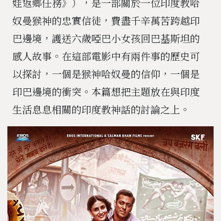
娃返鄉任務》），是一部關於一位印度教哈
奴曼猴神的忠實信徒，費盡千辛萬苦跨越印
巴邊境，護送六歲啞巴小女孩回巴基斯坦的
感人故事。在這部電影中有兩件事的歷史可
以探討，一個是猴神哈奴曼的信仰，一個是
印巴邊境的衝突。本篇想把主題放在與印度
生活息息相關的印度教神話的討論之上。