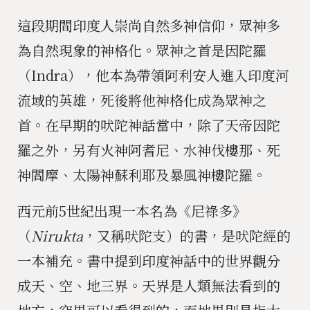
這段期間印度人崇尚自然多神信仰，眾神多
為自然現象的神格化。眾神之首是因陀羅
（Indra），他本為帶領阿利安人進入印度河
流域的英雄，死後將他神格化成為眾神之
首。在早期的吠陀神話當中，除了天帝因陀
羅之外，另有火神阿耆尼、水神伐樓那、死
神閻摩、太陽神蘇利耶及暴風神樓陀羅。
西元前5世紀出現一本名為《尼祿多》
（
Nirukta
，又稱吠陀支）的書，是吠陀經的
一本補充。書中提到印度神話中的世界觀分
成天、空、地三界。天界是人類無法看到的