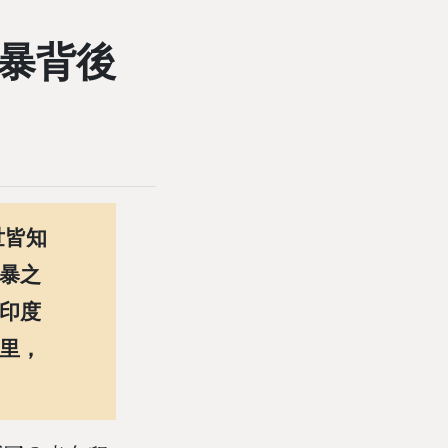
暴背後
世皆知
暴之
印度
里，