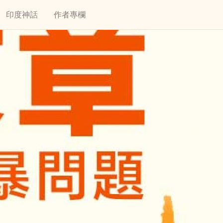
印度神話
作者專欄