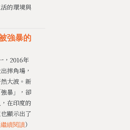
生活的環境與
被強暴的
，2016年
走出摔角場，
軒然大波。新
「強暴」，卻
人，在印度的
這也顯示出了
（
）
繼續閱讀