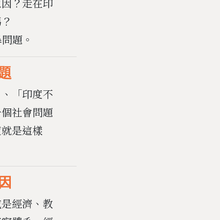
原因？走在印
嗎？
暴問題。
題
」、「印度不
一個社會問題
度就是這樣
因
或是經濟、教