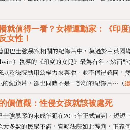
）
播就值得一看？女權運動家：《印度
反女性！
年新德里巴士強暴案相關的紀錄片中，莫過於由英國
e Udwin）執導的《印度的女兒》最為有名，然而
統以及法院動用公權力來禁播，並不值得認同，
犯的紀錄片，卻也同時不是一部好的紀錄片…（
的價值觀：性侵女孩就該被處死
巴士強暴案的未成年犯在2013年正式宣判，短短
絕大多數的民眾不滿，質疑法院如此輕判，正義何