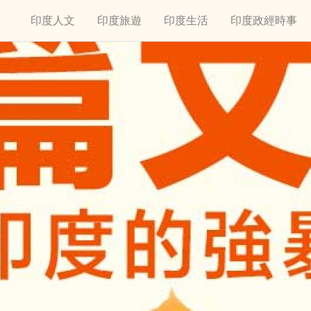
印度人文
印度旅遊
印度生活
印度政經時事