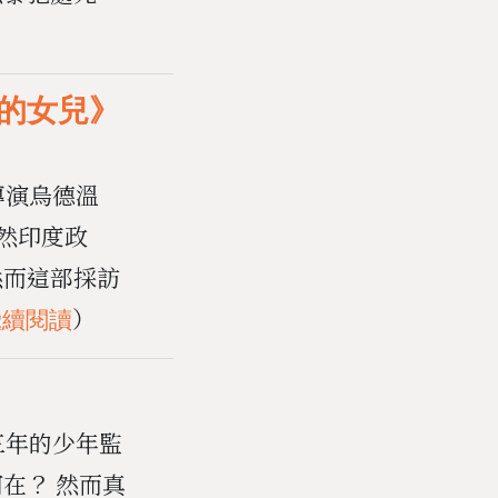
的女兒》
導演烏德溫
雖然印度政
然而這部採訪
）
繼續閱讀
三年的少年監
在？ 然而真