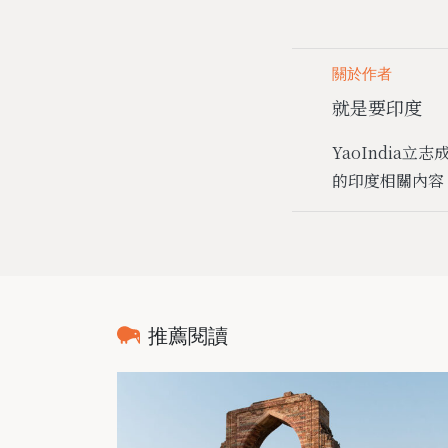
關於作者
就是要印度
YaoIndi
的印度相關內容
推薦閱讀