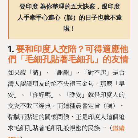
要印度
為你整理的五大訣竅，跟印度
人手牽手心連心（誤）的日子也就不遠
啦！
1.
要和印度人交陪？可得適應他
們「毛細孔貼著毛細孔」的友情
如果說「請」、「謝謝」、「對不起」是台
灣人認識朋友的絕不失禮三金句，那麼「早
安」、「你好嗎」、「晚安」就是印度人的
交友不敗三經典，而這種晨昏定省（咦）、
黏膩而貼近的關懷問候，正是印度人這個追
求毛細孔貼著毛細孔般親密的民族…（
繼續