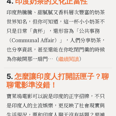
4.
印度奶茶的文化正當性
印度熱騰騰、甜膩膩又香料層次豐富的奶茶
世界知名，但你可知道，這一杯小小奶茶不
只是日常「貪杯」，還形容為「公共事務
（Communal Affair）」，人們分享奶茶，
也分享資訊，甚至還能在你吃閉門羹的時候
為你敲開那一扇門…（
）
繼續閱讀
5.
怎麼讓印度人打開話匣子？聊
聊電影準沒錯！
寶萊塢電影可以說是印度的正字招牌，不只
是印度人的主流娛樂，更反映了社會現實與
生活現況，要和印度人聊天沒有話題？惡補