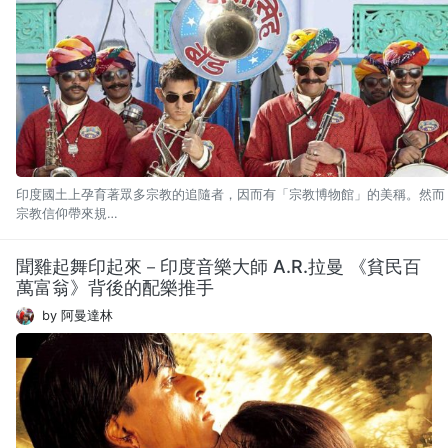
印度國土上孕育著眾多宗教的追隨者，因而有「宗教博物館」的美稱。然而
宗教信仰帶來規…
聞雞起舞印起來－印度音樂大師 A.R.拉曼 《貧民百
萬富翁》背後的配樂推手
by 阿曼達林