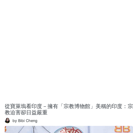
從寶萊塢看印度－擁有「宗教博物館」美稱的印度：宗
教迫害卻日益嚴重
by Bibi Cheng