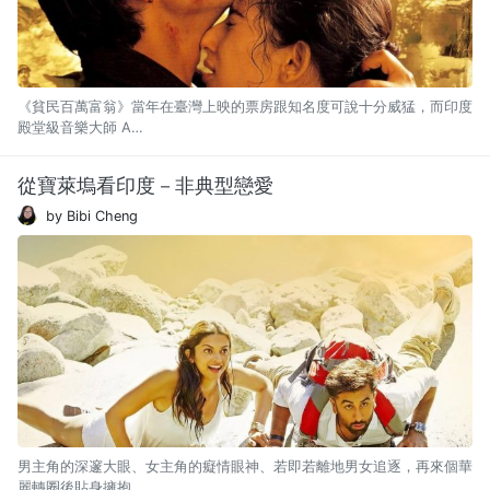
《貧民百萬富翁》當年在臺灣上映的票房跟知名度可說十分威猛，而印度
殿堂級音樂大師 A…
從寶萊塢看印度－非典型戀愛
by Bibi Cheng
男主角的深邃大眼、女主角的癡情眼神、若即若離地男女追逐，再來個華
麗轉圈後貼身擁抱…