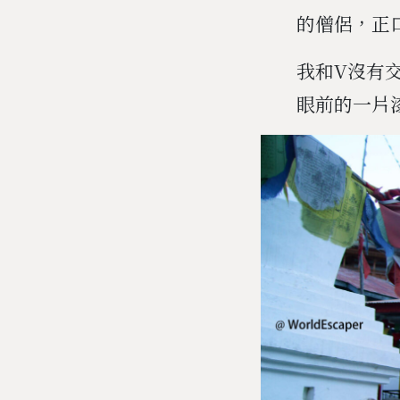
的僧侶，正
我和V沒有
眼前的一片