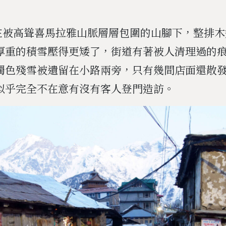
坐落在被高聳喜馬拉雅山脈層層包圍的山腳下，整排
厚重的積雪壓得更矮了，街道有著被人清理過的
濁色殘雪被遺留在小路兩旁，只有幾間店面還散
似乎完全不在意有沒有客人登門造訪。