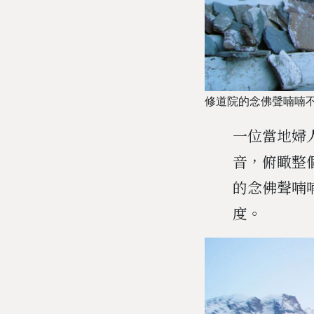
修道院的念佛聲喃喃
一位當地婦
音，俯瞰整
的念佛聲喃
度。