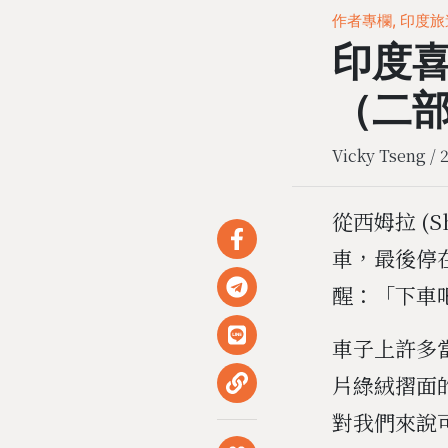
作者專欄, 印度旅
印度
（二
Vicky Tseng /
從西姆拉 (
車，最後停在
醒：「下車
車子上許多
片綠絨摺面的
對我們來說