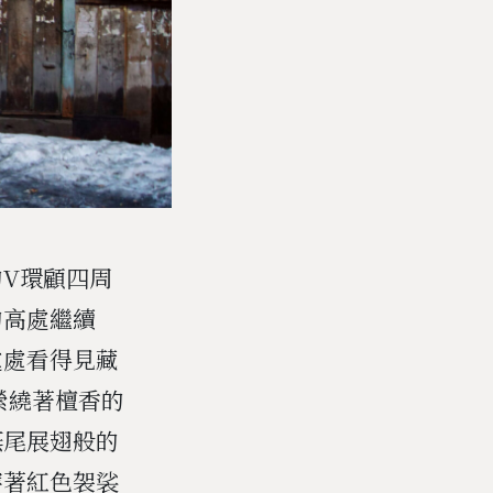
V環顧四周
的高處繼續
裡處處看得見藏
縈繞著檀香的
燕尾展翅般的
穿著紅色袈裟