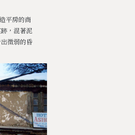
木造平房的商
痕跡，混著泥
發出微弱的昏