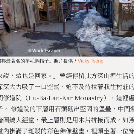
邦最著名的羊毛氈帽子。照片提供 /
Vicky Tseng
來說，這也是回家。」曾經停留北方深山裡生活的
深深大力吸了一口空氣，迫不及待拉著我往村莊
道院（Hu-Ba-Lan-Kar Monastry），這
子， 修道院的下層用石頭砌出堅固的堡壘，中間
牆圍繞大經堂，最上層則是用木片拼接而成，如
堂內掛滿了斑駁的彩色佛像壁畫，裡頭坐著一位