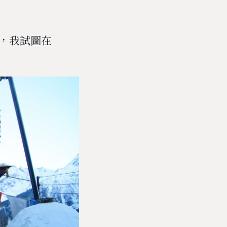
，我試圖在
。