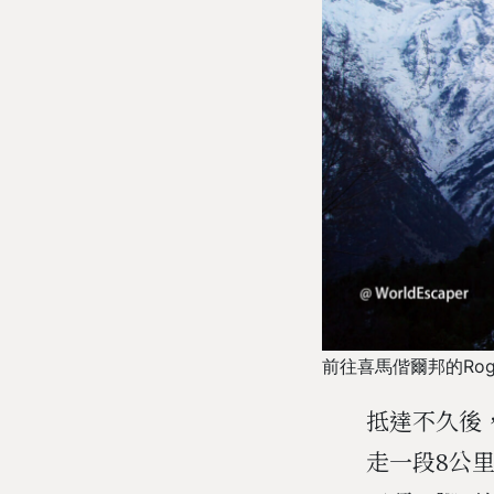
前往喜馬偕爾邦的Rogi
抵達不久後，
走一段8公