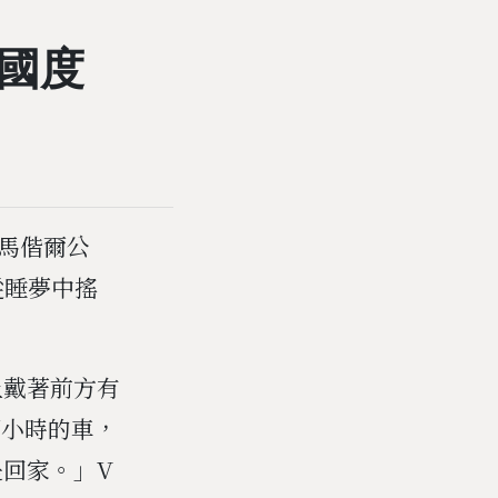
國度
喜馬偕爾公
從睡夢中搖
上戴著前方有
個小時的車，
回家。」V