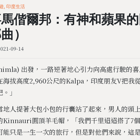
遊, 印度生活
喜馬偕爾邦：有神和蘋果的
部曲）
2021-09-14
Shimla) 出發，一路逆著地心引力向高處行駛的
海拔高度2,960公尺的Kalpa，印度朋友V把我
吧。」
當地人提著大包小包的行囊站了起來，男人的頭
Kinnauri圓頂羊毛帽，「我們千里迢迢搭了7
可能只是一生一次的旅行，但是對他們來說，這是