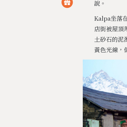
說。
Kalpa
店街被屋頂
土砂石的泥
黃色光線，