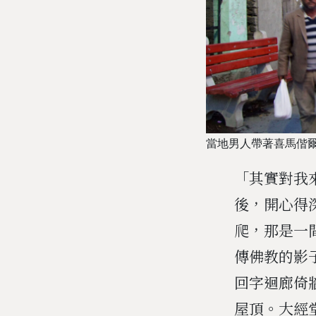
當地男人帶著喜馬偕爾
「其實對我
後，開心得
爬，那是一間修
傳佛教的影
回字迴廊倚
屋頂。大經