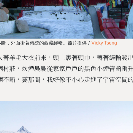
不斷，
外面掛著傳統的西藏經幡。照片提供 /
Vicky Tseng
人著羊毛大衣前來，頭上裹著頭巾，轉著經輪發
個村莊，炊煙裊裊從家家戶戶的黑色小煙管幽幽
喃不斷，霎那間，我好像不小心走進了宇宙空間