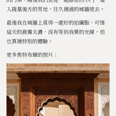
入陵墓後方的荒地，往久德浦的城牆爬去。
最後我在城牆上覓得一處好的拍攝點，可惜
這天的晨霧太濃，沒有等到我要的光線，但
也算趟特別的體驗。
更多焦特布爾的照片：