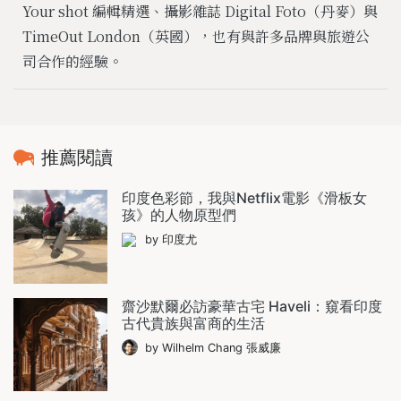
Your shot 編輯精選、攝影雜誌 Digital Foto（丹麥）與
TimeOut London（英國），也有與許多品牌與旅遊公
司合作的經驗。
推薦閱讀
印度色彩節，我與Netflix電影《滑板女
孩》的人物原型們
by 印度尤
齋沙默爾必訪豪華古宅 Haveli：窺看印度
古代貴族與富商的生活
by Wilhelm Chang 張威廉