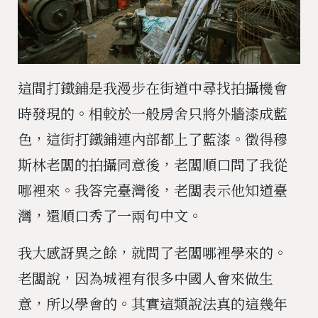
這間打鐵鋪是我漫步在街道中尋找拍攝機會
時發現的。相較於一般房舍只將外牆漆成藍
色，這街打鐵鋪連內部都上了藍漆。徵得穆
斯林老闆的拍攝同意後，老闆順口問了我從
哪裡來。我答完臺灣後，老闆表示他知道臺
灣，還順口秀了一兩句中文。
我大感訝異之餘，就問了老闆哪裡學來的。
老闆說，因為城裡有很多中國人會來做生
意，所以學會的。其實這類說法真的這幾年