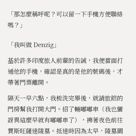
「那怎麼稱呼呢？可以留一下手機方便聯絡
嗎？」
「我叫做 Denzig」
基於許多印度旅人前輩的告誡，我便當面打
通他的手機，確認是真的是他的號碼後，才
帶著門票離開。
隔天一早六點，我梳洗完畢後，就請旅館的
門房幫我打開大門。招了輛嘟嘟車（我也蠻
訝異這麼早就有嘟嘟車了），拂著夜色前往
賈斯旺薩達陵墓。抵達時因為太早，陵墓園