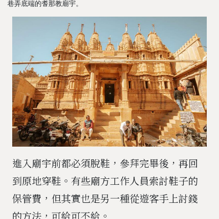
巷弄底端的耆那教廟宇。
進入廟宇前都必須脫鞋，參拜完畢後，再回
到原地穿鞋。有些廟方工作人員索討鞋子的
保管費，但其實也是另一種從遊客手上討錢
的方法，可給可不給。