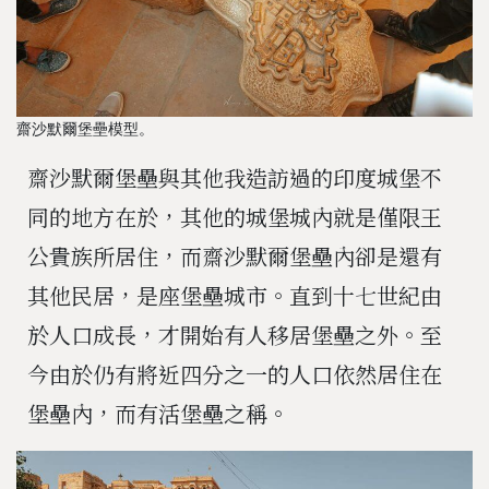
齋沙默爾堡壘模型。
齋沙默爾堡壘與其他我造訪過的印度城堡不
同的地方在於，其他的城堡城內就是僅限王
公貴族所居住，而齋沙默爾堡壘內卻是還有
其他民居，是座堡壘城市。直到十七世紀由
於人口成長，才開始有人移居堡壘之外。至
今由於仍有將近四分之一的人口依然居住在
堡壘內，而有活堡壘之稱。