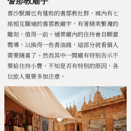
耆那教廟宇
齋沙默爾也有蓬勃的耆那教社群，城內有七
座相互聯通的耆那教廟宇，有著精美繁複的
雕刻，值得一訪。通常廟內的住持會自願當
嚮導，以換得一些香油錢，這部分就看個人
需要隨喜了。然而其中一間廟有特別告示不
要給住持小費，不知是否有特別的原因，各
位旅人還要多加注意。