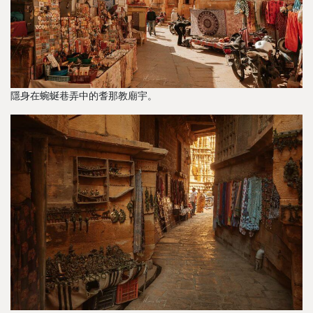
隱身在蜿蜒巷弄中的耆那教廟宇。