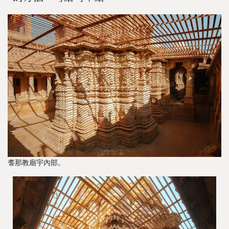
耆那教廟宇內部。