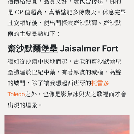
宿價格便宜，品質又好，還包含接送，真的
是 CP 值超高，真希望能多待幾天。休息完畢
且安頓好後，便出門探索齋沙默爾。齋沙默
爾的主要景點如下：
齋沙默爾堡壘 Jaisalmer Fort
猶如從沙漠中拔地而起，古老的齋沙默爾堡
壘造建於12紀中葉，有著厚實的城牆，高聳
的城門，除了讓我想起西班牙的
托雷多
之外，也像是影集冰與火之歌裡面才會
Toledo
出現的場景。