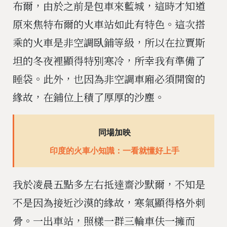
布爾，由於之前是包車來藍城，這時才知道
原來焦特布爾的火車站如此有特色。這次搭
乘的火車是非空調臥鋪等級，所以在拉賈斯
坦的冬夜裡顯得特別寒冷，所幸我有準備了
睡袋。此外，也因為非空調車廂必須開窗的
緣故，在鋪位上積了厚厚的沙塵。
同場加映
印度的火車小知識：一看就懂好上手
我於凌晨五點多左右抵達齋沙默爾，不知是
不是因為接近沙漠的緣故，寒氣顯得格外刺
骨。一出車站，照樣一群三輪車伕一擁而