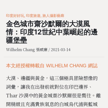
印度好好玩, 印度旅遊, 旅人攝影藝廊
金色城市齋沙默爾的大漠風
情：印度12世紀中葉崛起的邊
疆堡壘
Wilhelm Chang 張威廉 /
2021-03-14
本文經授權轉載自 WILHELM CHANG 網誌
大漠、邊疆與黃金，這三個極具冒險想像的
詞彙，讓我在出發前就對位在印巴邊界、
Thar 沙漠中的黃金城齋沙默爾很是嚮往。離
開精緻且充滿貴族氣息的白城烏代浦與藍城