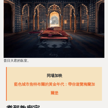
昔日大君的臥室。
同場加映
藍色城市焦特布爾的黃金年代：帶你遊覽梅蘭加
爾堡