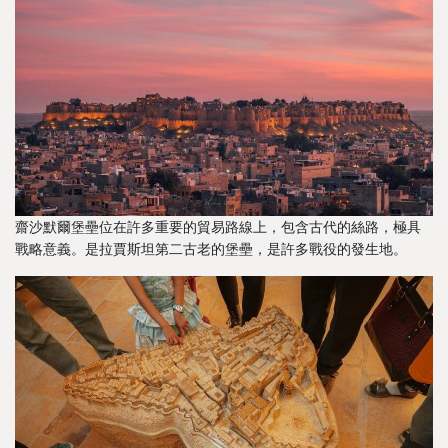
齋沙默爾堡壘位在許多重要的貿易路線上，包含古代的絲路，極具
戰略意義。是拉賈斯坦第二古老的堡壘，是許多戰役的發生地。