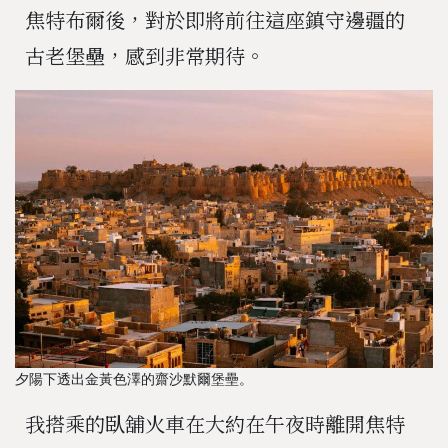
焦特布爾後，對於即將前往這座鎮守邊疆的
古老堡壘，感到非常期待。
夕陽下透出金黃色澤的齋沙默爾堡壘。
我搭乘的臥舖火車在大約在午夜時離開焦特