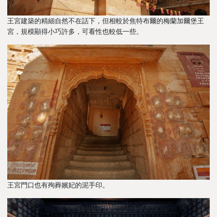
王宮建築的精細自然不在話下，但相較於焦特布爾的梅蘭加爾堡王
宮，規模顯得小巧許多，可看性也較低一些。
王宮門口也有殉葬嬪妃的泥手印。