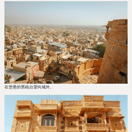
在堡壘的舊砲台望向城外。