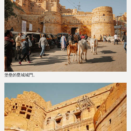
堡壘的甕城城門。