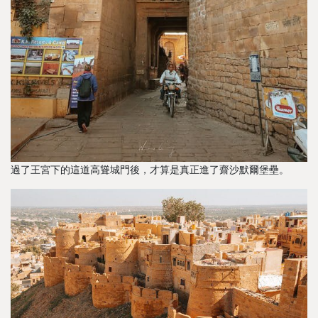
過了王宮下的這道高聳城門後，才算是真正進了齋沙默爾堡壘。