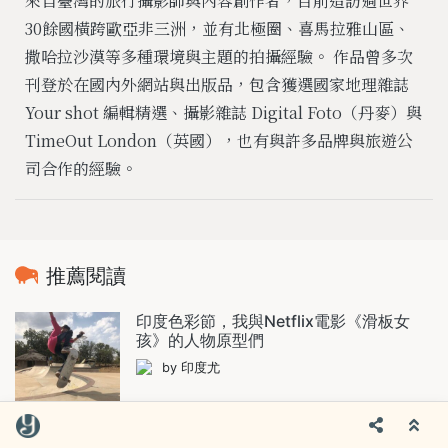
來自臺灣的旅行攝影師與內容創作者，目前造訪過世界
30餘國橫跨歐亞非三洲，並有北極圈、喜馬拉雅山區、
撒哈拉沙漠等多種環境與主題的拍攝經驗。 作品曾多次
刊登於在國內外網站與出版品，包含獲選國家地理雜誌
Your shot 編輯精選、攝影雜誌 Digital Foto（丹麥）與
TimeOut London（英國），也有與許多品牌與旅遊公
司合作的經驗。
推薦閱讀
印度色彩節，我與Netflix電影《滑板女
孩》的人物原型們
by 印度尤
齋沙默爾必訪豪華古宅 Haveli：窺看印度