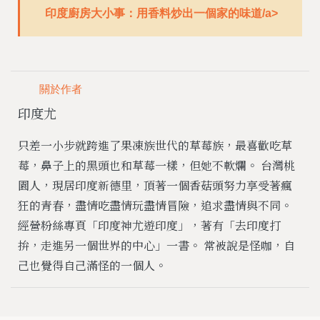
印度廚房大小事：用香料炒出一個家的味道/a>
關於作者
印度尤
只差一小步就跨進了果凍族世代的草莓族，最喜歡吃草
莓，鼻子上的黑頭也和草莓一樣，但她不軟爛。 台灣桃
園人，現居印度新德里，頂著一個香菇頭努力享受著瘋
狂的青春，盡情吃盡情玩盡情冒險，追求盡情與不同。
經營粉絲專頁「印度神尤遊印度」，著有「去印度打
拚，走進另一個世界的中心」一書。 常被說是怪咖，自
己也覺得自己滿怪的一個人。