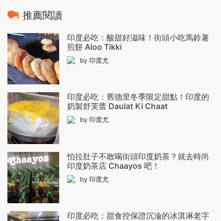
推薦閱讀
印度必吃：酸甜好滋味！街頭小吃馬鈴薯
煎餅 Aloo Tikki
by 印度尤
印度必吃：舊德里冬季限定甜點！印度的
奶製舒芙蕾 Daulat Ki Chaat
by 印度尤
怕拉肚子不敢喝街頭印度奶茶？就去時尚
印度奶茶店 Chaayos 吧！
by 印度尤
印度必吃：甜食控保證沉淪的冰淇淋老字