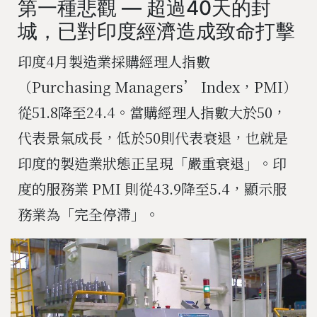
第一種悲觀 — 超過40天的封
城，已對印度經濟造成致命打擊
印度4月製造業採購經理人指數
（Purchasing Managers’ Index，PMI）
從51.8降至24.4。當購經理人指數大於50，
代表景氣成長，低於50則代表衰退，也就是
印度的製造業狀態正呈現「嚴重衰退」。印
度的服務業 PMI 則從43.9降至5.4，顯示服
務業為「完全停滯」。