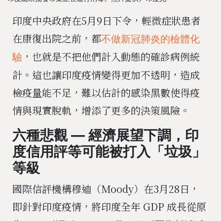
印度中央政府在5月9日下令，輕微症狀患者
在康復出院之前，都
不做新冠肺炎的檢體化
，也就是不把他們計入動態的確診病例統
驗
計。這也讓印度疫情變得更加不透明，造成
檢疫量能不足，難以估計的感染黑數使得疫
情與現實脫軌，增添了更多的決策風險。
六種悲觀 — 經濟展望下調，印
度信用評等可能被打入「垃圾」
等級
國際信評機構穆迪（Moody）在3月28日，
即針對印度疫情，將印度全年 GDP 成長從原