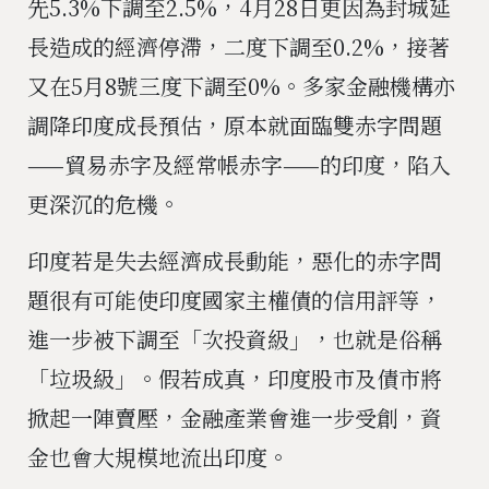
先5.3%下調至2.5%，4月28日更因為封城延
長造成的經濟停滯，二度下調至0.2%，接著
又在5月8號三度下調至0%。多家金融機構亦
調降印度成長預估，原本就面臨雙赤字問題
——貿易赤字及經常帳赤字——的印度，陷入
更深沉的危機。
印度若是失去經濟成長動能，惡化的赤字問
題很有可能使印度國家主權債的信用評等，
進一步被下調至「次投資級」，也就是俗稱
「垃圾級」。假若成真，印度股市及債市將
掀起一陣賣壓，金融產業會進一步受創，資
金也會大規模地流出印度。