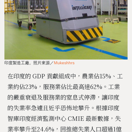
印度製造工廠。照片來源／
Mukeshhrs
在印度的 GDP 貢獻組成中，農業佔15%、工
業約佔23%，服務業佔比最高達62%。工業
的嚴重衰退及服務業的窒息式停滯，讓印度
的失業率急遽且近乎恐怖地攀升。根據印度
智庫印度經濟監測中心 CMIE 最新數據，失
業率攀升至24.6%，回推總失業人口超過1億