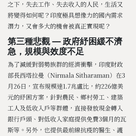
之下，失去工作、失去收入的人民，生活又
將變得如何呢？印度極具想像力的國內需求
潛力，又會多大的機會被真正實現呢？
第三種悲觀 — 政府紓困緩不濟
急，規模與效度不足
為了減緩對弱勢族群的經濟衝擊，印度財政
部長西塔拉曼（Nirmala Sitharaman）在3
月26日，宣布規模達1.7兆盧比，約226億美
元的紓困方案，針對農民、鄉村勞工、建築
工人及低收入戶等群體，直接發放現金轉入
銀行戶頭、對低收入家庭提供免費3個月的瓦
斯等。另外，也提供最前線抗疫的醫生、護