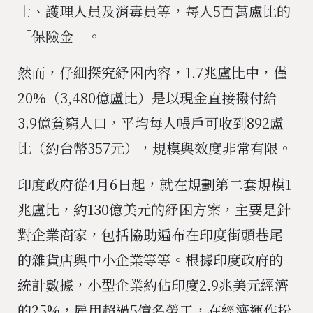
士、護理人員及消毒員等，每人5百萬盧比的
「保險金」。
然而，仔細探究紓困內容，1.7兆盧比中，僅
20%（3,480億盧比）是以現金直接撥付給
3.9億貧窮人口，平均每人帳戶可收到892盧
比（約台幣357元），規模與效度非常有限。
印度政府從4月6日起，就在規劃第二套規模1
兆盧比，約130億美元的紓困方案，主要是針
對企業商家，包括協助遍布在印度街頭巷尾
的雜貨店與中小企業等等。根據印度政府的
統計數據，小型企業約佔印度2.9兆美元經濟
的25%，雇用超過5億名勞工，在經濟運作扮