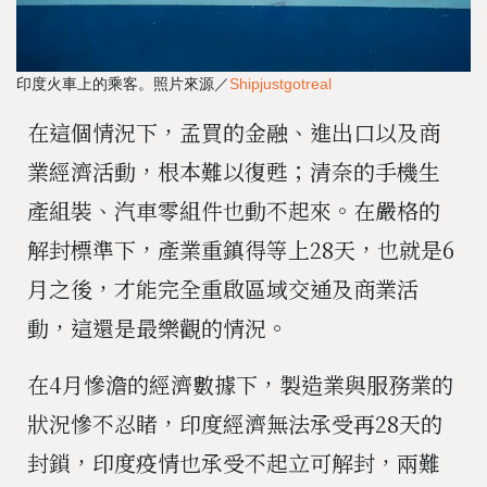
印度火車上的乘客。照片來源／
Shipjustgotreal
在這個情況下，孟買的金融、進出口以及商
業經濟活動，根本難以復甦；清奈的手機生
產組裝、汽車零組件也動不起來。在嚴格的
解封標準下，產業重鎮得等上28天，也就是6
月之後，才能完全重啟區域交通及商業活
動，這還是最樂觀的情況。
在4月慘澹的經濟數據下，製造業與服務業的
狀況慘不忍睹，印度經濟無法承受再28天的
封鎖，印度疫情也承受不起立可解封，兩難