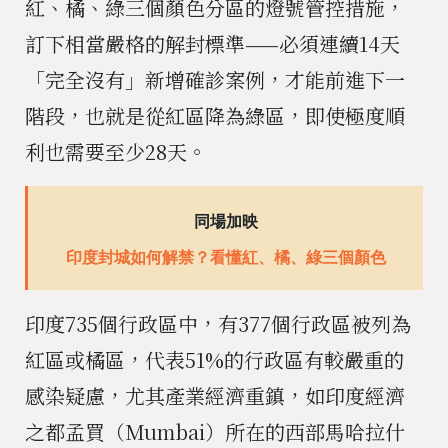
紅、橘、綠三個顏色分區的燈號管控措施，
訂下相當嚴格的解封標準——必須連續14天
「完全沒有」新增確診案例，才能前進下一
階段，也就是從紅區降為綠區，即使極度順
利也需要至少28天。
同場加映
印度封城如何解禁？看懂紅、橘、綠三個顏色
印度735個行政區中，有377個行政區被列為
紅區或橘區，代表51%的行政區有較嚴重的
感染疑慮，尤其產業經濟重鎮，如印度經濟
之都孟買（Mumbai）所在的西部馬哈拉什