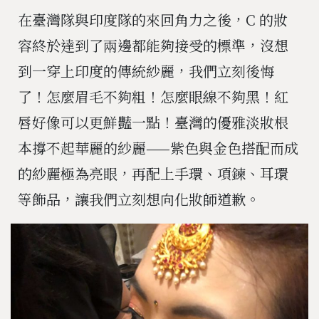
在臺灣隊與印度隊的來回角力之後，C 的妝
容終於達到了兩邊都能夠接受的標準，沒想
到一穿上印度的傳統紗麗，我們立刻後悔
了！怎麼眉毛不夠粗！怎麼眼線不夠黑！紅
唇好像可以更鮮豔一點！臺灣的優雅淡妝根
本撐不起華麗的紗麗——紫色與金色搭配而成
的紗麗極為亮眼，再配上手環、項鍊、耳環
等飾品，讓我們立刻想向化妝師道歉。