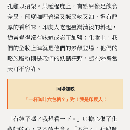
孔難以招架。某種程度上，有點兒像是飲食
差異，印度咖哩普遍又鹹又辣又油，還有醇
厚的香料味，印度人吃起臺灣清淡的料理，
通常覺得沒有味道或忘了加鹽；化妝上，我
們的全妝上陣就是他們的素顏登場，他們的
略施脂粉則是我們的妖豔狂野，這在婚禮當
天可不容許。
同場加映
「一杯咖啡六包糖？」對！我是印度人！
「有鏡子嗎？我想看一下。」C 擔心傷了化
妝師的心，又不敢大意。「不行。」化妝師