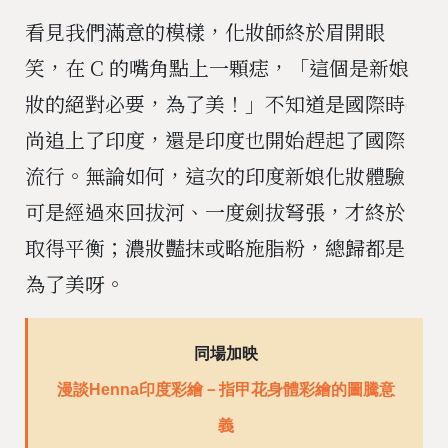
看見我們滿意的模樣，化妝師終於眉開眼
笑，在 C 的嘴角點上一顆痣，「這個是新娘
妝的絕對必要，為了美！」不知道是國際時
尚追上了印度，還是印度也開始趕起了國際
流行。無論如何，這次的印度新娘化妝體驗
可是經過來回拔河、一度劍拔弩張，才終於
取得平衡；濃妝豔抹或略施脂粉，總歸都是
為了美呀。
同場加映
漫談Henna印度彩繪－指甲花身體彩繪的圖騰意
義