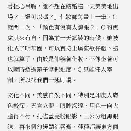
著提心吊膽，誰不想在結婚這一天美美地出
場？「還可以嗎？」化妝師每畫上一筆，C
就問一次。「顏色有沒有太誇張？」C 的焦
慮其來有自，因為前一天試裝的時候，她被
化成了明華園，可以直接上場演歌仔戲。這
也就算了，由於是仰躺著化妝，不像坐著可
以隨時透過鏡子掌握進度，C 只能任人宰
割，所以找我們一起盯場。
文化不同，美感自然不同，特別是印度人膚
色較深，五官立體，眼眸深邃，用色一向大
膽得不行，孔雀藍亮粉眼影，三公分粗黑眼
線，再來個勾邊豔紅唇膏，種種都讓東方面