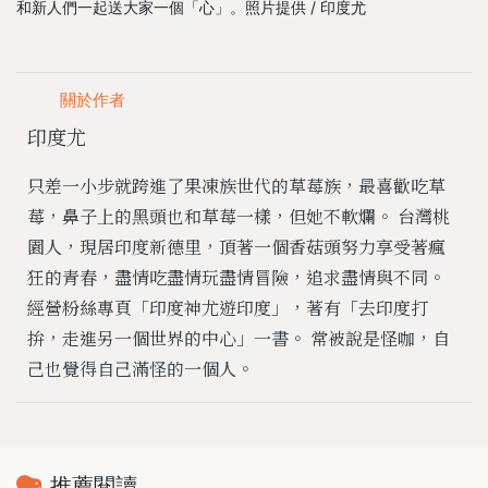
和新人們一起送大家一個「心」。照片提供 / 印度尤
關於作者
印度尤
只差一小步就跨進了果凍族世代的草莓族，最喜歡吃草
莓，鼻子上的黑頭也和草莓一樣，但她不軟爛。 台灣桃
園人，現居印度新德里，頂著一個香菇頭努力享受著瘋
狂的青春，盡情吃盡情玩盡情冒險，追求盡情與不同。
經營粉絲專頁「印度神尤遊印度」，著有「去印度打
拚，走進另一個世界的中心」一書。 常被說是怪咖，自
己也覺得自己滿怪的一個人。
推薦閱讀