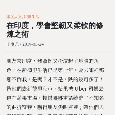
印度人文, 印度生活
在印度，學會堅韌又柔軟的修
煉之術
印度尤 /
2019-05-24
朋友來印度，我照例又扮演起了地陪的角
色，在新德里生活已是第七年，要去哪裡都
難不倒我，是嗎？才不是，跌的跤可多了！
帶他們去新德里花市，結果被 Uber 司機丟
包在蔬果市場，轉搭嘟嘟車還繞進了不知名
的曲折窄巷，嚇得朋友尖叫連連；帶他們去