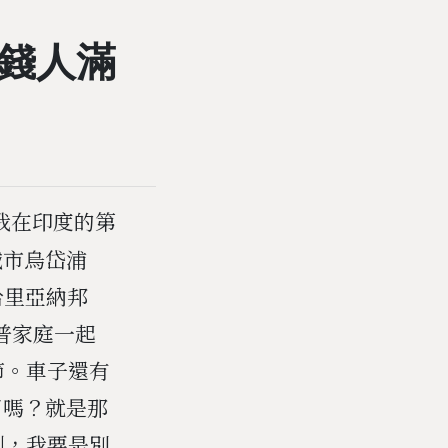
錢人滿
是我在印度的第
城市烏岱浦
哈里亞納邦
遮普家庭一起
節。車子還有
了嗎？就是那
到，我要是別