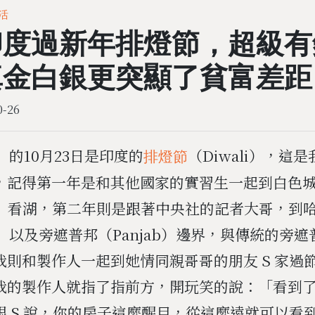
活
印度過新年排燈節，超級有
真金白銀更突顯了貧富差距
0-26
4）的10月23日是印度的
（Diwali），這
排燈節
，記得第一年是和其他國家的實習生一起到白色
ur）看湖，第二年則是跟著中央社的記者大哥，到
na）以及旁遮普邦（Panjab）邊界，與傳統的旁
我則和製作人一起到她情同親哥哥的朋友 S 家過
我的製作人就指了指前方，開玩笑的說：「看到
跟 S 說，你的房子這麼醒目，從這麼遠就可以看