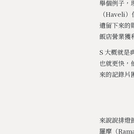
舉個例子，
（Havel
遺留下來的
飯店營業獲
S 大概就
也就更快，
來的記錄片
來說說排燈
羅摩（Ram