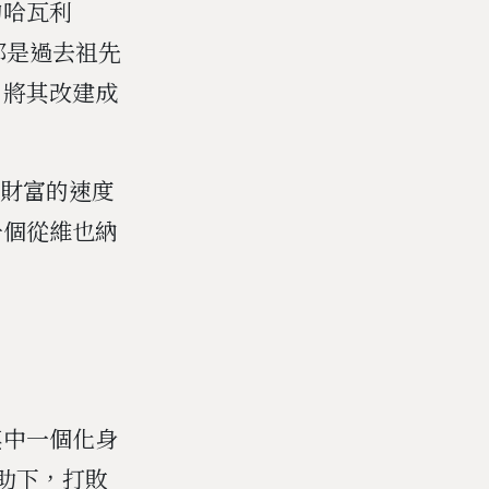
的哈瓦利
都是過去祖先
，將其改建成
積財富的速度
一個從維也納
其中一個化身
幫助下，打敗