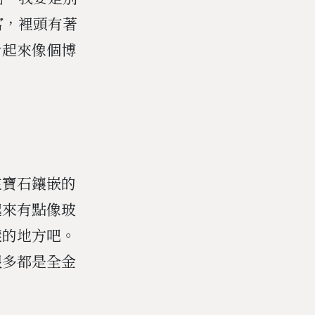
宮，裡頭有著
看起來像個博
在寶石鑲嵌的
起來有點像玻
樣的地方吧。
很多都是全金