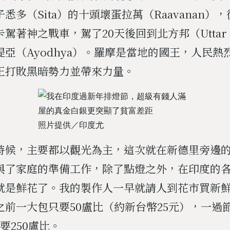
悉多（Sita）的十頭壞蛋拉萬（Raavanan）
駕著神之戰車，駕了20天後回到北方邦（Uttar P
提亞（Ayodhya）。羅摩是當地的國王，人民熱
王打敗黑暗勢力並帶來力量。
照片提供／印度尤
時候，主要都以觀光為主，這次就在新德里旁邊
與了家庭的準備工作，除了點燈之外，在印度的
就是鮮花了。我的製作人一早就請人到花市買新
之前一大包只要50盧比（約新台幣25元），一過
要250盧比。