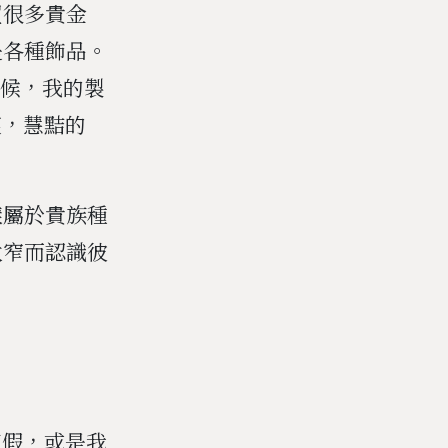
買很多貴金
是各種飾品。
時候，我的製
笑，慧黠的
樣屬於貴族種
太窄而認識彼
度假，或是我