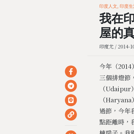
印度人文, 印度生
我在
屋的
印度尤 /
2014-1
今年（201
三個排燈節
（Udaip
（Harya
過節，今年
點距離時，
棟房子。我