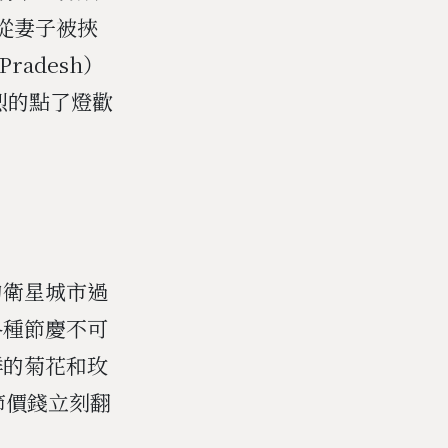
，從妻子被挾
radesh）
烈的點了燈歡
的衛星城市過
各種節慶不可
鮮的菊花和玫
節價錢立刻翻