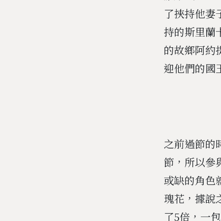
了挾持他妻子
持的斯里蘭卡
的故鄉阿約
迎他們的國
之前過節的
節，所以參
或缺的角色
瑰花，據說
了5倍，一包