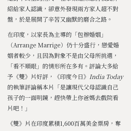
紹給家人認識，卻意外發現兩方家人超不對
盤，於是展開了辛苦又幽默的磨合之路。
在印度，以家長為主導的「包辦婚姻」
（Arrange Marrige）仍十分盛行，戀愛婚
姻者較少，且因為對象不是由父母所挑選，
「看不順眼」的情形所在多有。評論大多給
予《雙》片好評，《印度今日》
India Today
的執筆評論稱本片「是讓現代父母認識自己
孩子的一面明鏡，趕快帶上你爸媽去戲院看
片吧！」
《雙》片在印度累積1,600百萬美金票房，奪