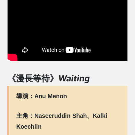
《漫長等待》
Waiting
導演：Anu Menon
主角：Naseeruddin Shah、Kalki
Koechlin