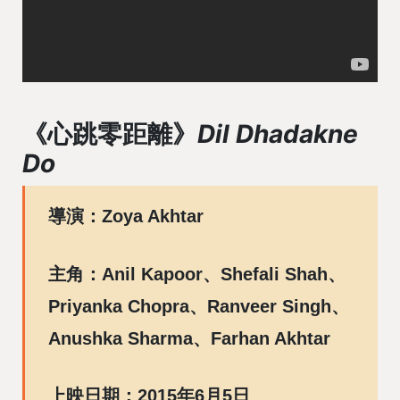
《心跳零距離》
Dil Dhadakne
Do
導演：Zoya Akhtar
主角：Anil Kapoor、Shefali Shah、
Priyanka Chopra、Ranveer Singh、
Anushka Sharma、Farhan Akhtar
上映日期：2015年6月5日