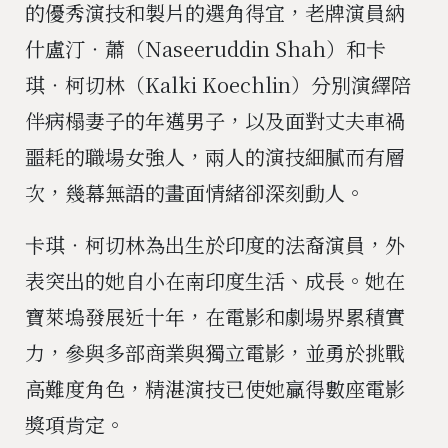
的優秀演技和製片的選角得宜，老牌演員納
什盧汀‧蕭（Naseeruddin Shah）和卡
琪‧柯切林（Kalki Koechlin）分別演繹陪
伴病榻妻子的年邁男子，以及面對丈夫車禍
噩耗的職場女強人，兩人的演技細膩而有層
次，幾幕無語的畫面情緒卻深刻動人。
卡琪‧柯切林為出生於印度的法裔演員，外
表突出的她自小在南印度生活、成長。她在
寶萊塢發展近十年，在電影和劇場界累積實
力，參與多部商業與獨立電影，並勇於挑戰
高難度角色，精湛演技已使她贏得數座電影
獎項肯定。