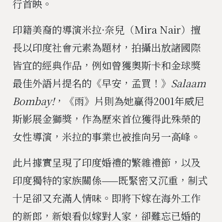
行首映。
印籍美裔的導演米拉·奈兒（Mira Nair）擅
長以印度社會元素為題材，拍攝出放諸國際
皆宜的經典作品，例如曾獲奧斯卡和金球獎
最佳外語片提名的《早安，孟買！》
Salaam
Bombay!
，《雨》片則為她贏得2001年威尼
斯影展金獅獎，作為歷來首位獲得此殊榮的
女性導演，米拉的事業也被推向另一高峰。
此片據實呈現了印度婚禮的繁雜禮節，以及
印度獨特的家族關係——既緊密又沉重，制式
十足卻又充滿人情味。即將下嫁在海外工作
的新郎，新娘看似嫁對人家，卻難忘已婚的