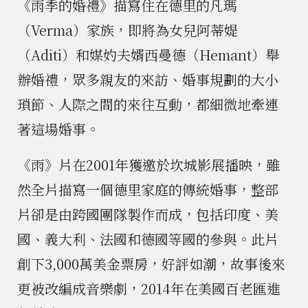
《雨季的婚禮》描寫住在德里的凡瑪
（Verma）家族，即將為女兒阿蒂媞
（Aditi）和媒妁夫婿西曼德（Hemant）舉
辦婚禮，眾多親友的來訪、婚事規劃的大小
瑣節、人際之間的來往互動，都細微地牽連
著這場婚事。
《雨》片在2001年獲邀於坎城影展播映，雖
然全片描寫一個德里家庭的傳統婚事，整部
片卻是由跨國團隊製作而成，包括印度、美
國、義大利、法國和德國等國的參與。此片
創下3,000萬美金票房，好評如潮，故事後來
更被改編成音樂劇，2014年在美國百老匯進