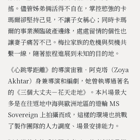
搖。儘管姊弟倆活得不自在，掌控慾強的卡
瑪爾卻堅持己見，不讓子女稱心；同時卡瑪
爾的事業瀕臨破產邊緣，處處留情的個性也
讓妻子痛苦不已。梅拉家族的危機與契機共
繫一線，隨著旅程進展到未知的目的地。
《心跳零距離》的導演宙雅‧阿克塔（Zoya
Akhtar）身兼導演和編劇，她曾執導過著名
的《三個大丈夫－花天走地》。本片場景大
多是在往返地中海與歐洲地區的遊輪 MS
Sovereign 上拍攝而成，這樣的環境也挑戰
了製作團隊的人力調度、場景安排能力。