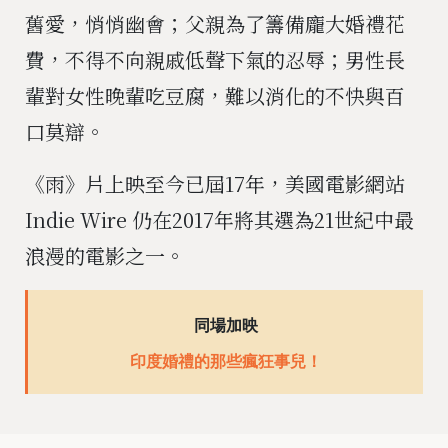
舊愛，悄悄幽會；父親為了籌備龐大婚禮花
費，不得不向親戚低聲下氣的忍辱；男性長
輩對女性晚輩吃豆腐，難以消化的不快與百
口莫辯。
《雨》片上映至今已屆17年，美國電影網站
Indie Wire 仍在2017年將其選為21世紀中最
浪漫的電影之一。
同場加映
印度婚禮的那些瘋狂事兒！