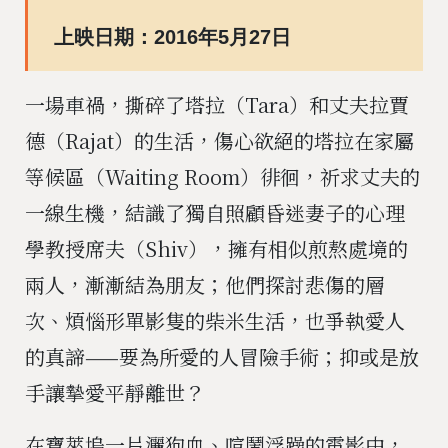
上映日期：2016年5月27日
一場車禍，撕碎了塔拉（Tara）和丈夫拉賈
德（Rajat）的生活，傷心欲絕的塔拉在家屬
等候區（Waiting Room）徘徊，祈求丈夫的
一線生機，結識了獨自照顧昏迷妻子的心理
學教授席夫（Shiv），擁有相似煎熬處境的
兩人，漸漸結為朋友；他們探討悲傷的層
次、煩惱形單影隻的柴米生活，也爭執愛人
的真諦——要為所愛的人冒險手術；抑或是放
手讓摯愛平靜離世？
在寶萊塢一片灑狗血、喧鬧浮躁的電影中，