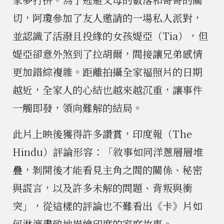
切，阿瓊參加了友人邀請的一場私人派對，
並認識了活潑且投緣的女孩媞亞（Tia），但
媞亞卻意外煞到了拉胡爾，間接讓兄弟感情
更加錯綜複雜。距離拍攝全家福照片的日期
越近，全家人的心結也越來越沉重，讓事件
一觸即發，領向難解的結局。
此片上映後獲得許多讚賞，印度報（The
Hindu）評論形容：「敘事如同洋蔥層層堆
疊，剝開後才能看見主角之間的關係、秘密
與謊言，以及許多未解的問題、背叛與衝
突」，從這樣的評論也不難看出《卡》片如
何淋漓盡致地描繪印度的家庭故事。