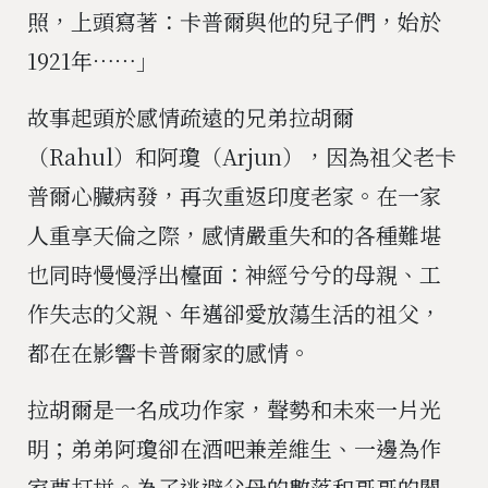
照，上頭寫著：卡普爾與他的兒子們，始於
1921年⋯⋯」
故事起頭於感情疏遠的兄弟拉胡爾
（Rahul）和阿瓊（Arjun），因為祖父老卡
普爾心臟病發，再次重返印度老家。在一家
人重享天倫之際，感情嚴重失和的各種難堪
也同時慢慢浮出檯面：神經兮兮的母親、工
作失志的父親、年邁卻愛放蕩生活的祖父，
都在在影響卡普爾家的感情。
拉胡爾是一名成功作家，聲勢和未來一片光
明；弟弟阿瓊卻在酒吧兼差維生、一邊為作
家夢打拼。為了逃避父母的數落和哥哥的關