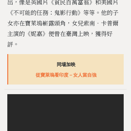
出，像是英國片《貧民百萬富翁》和美國片
《不可能的任務：鬼影行動》等等。他的子
女亦在寶萊塢嶄露頭角，女兒索南‧卡普爾
主演的《妮嘉》便曾在臺灣上映，獲得好
評。
同場加映
從寶萊塢看印度－女人當自強