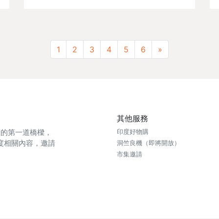
Next
1
2
3
4
5
6
»
其他服務
印度的第一道橋樑，
印度好物購
度相關內容，邀請
洞竺良機（即將開放）
市集邀請