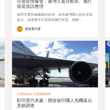
印度疫情爆發：臺灣人返台航班、施打
疫苗資訊整理
面對印度持續嚴峻的疫情，如有臺灣國人欲於近期
返台，或需要在印度當地施打疫苗，相關…
就是要印度
印度報你知, 印度政經時事
駐印度代表處：開放旅印國人包機返台
意願調查