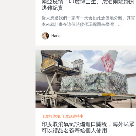
南亞疫情：印度博士生、尼泊爾媳婦的
逃難紀實
從未想過我們一家有一天會如此倉促地分離。其實
本來就計畫在這個時候帶瑪麗回來臺灣，…
Hana
印度報你知, 印度政經時事
印度取消氧氣設備進口關稅，海外民眾
可以禮品名義寄給個人使用