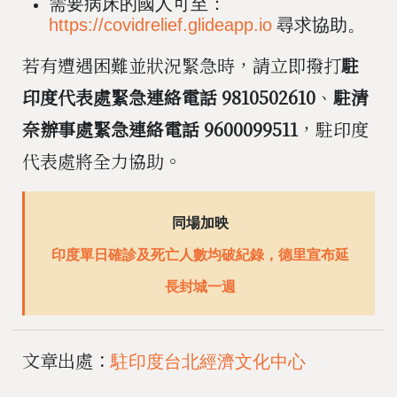
需要病床的國人可至：
尋求協助。
https://covidrelief.glideapp.io
若有遭遇困難並狀況緊急時，請立即撥打
駐
印度代表處緊急連絡電話 9810502610
、
駐清
奈辦事處緊急連絡電話 9600099511
，駐印度
代表處將全力協助。
同場加映
印度單日確診及死亡人數均破紀錄，德里宣布延
長封城一週
文章出處：
駐印度台北經濟文化中心