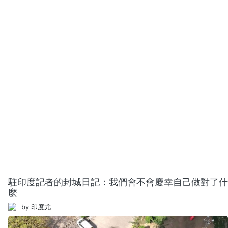
駐印度記者的封城日記：我們會不會慶幸自己做對了什
麼
by 印度尤