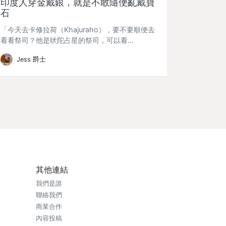
印度人穿金戴銀，就是不敢隨便亂戴寶
石
「今天去卡修拉荷（Khajuraho），要不要順便去
看看祭司？他是吠陀占星的祭司，可以看…
Jess 爵士
其他連結
我們是誰
聯絡我們
商業合作
內容投稿