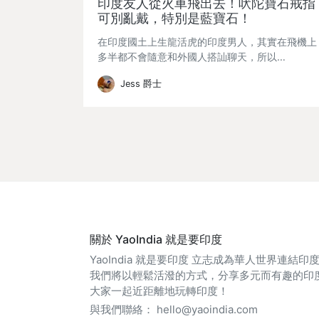
印度友人從火車飛出去！吠陀寶石戒指
可別亂戴，特別是藍寶石！
在印度國土上生龍活虎的印度男人，其實在飛機上
多半都不會隨意和外國人搭訕聊天，所以…
Jess 爵士
關於 YaoIndia 就是要印度
YaoIndia 就是要印度 立志成為華人世界連結
我們將以輕鬆活潑的方式，分享多元而有趣的印
大家一起近距離地玩轉印度！
與我們聯絡：
hello@yaoindia.com