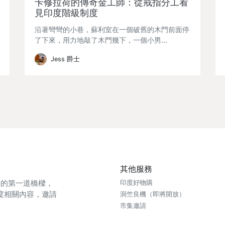
卡修拉荷的傳奇金工師：從戒指分工看
見印度階級制度
沿著彎彎的小巷，蘇利室在一個破舊的木門前面停
了下來，用力地敲了木門幾下，一個小男…
Jess 爵士
其他服務
印度的第一道橋樑，
印度好物購
度相關內容，邀請
洞竺良機（即將開放）
市集邀請