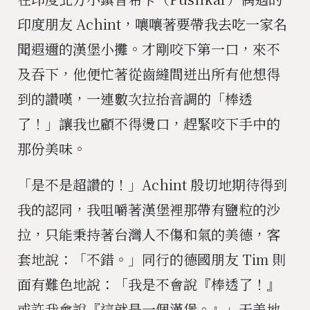
印度朋友 Achint，嚷嚷著要帶我去吃一家名
聞遐邇的漢堡小攤。才剛咬下第一口，來不
及吞下，他便忙著從齒縫間迸出所有他想得
到的讚嘆，一連數次拉抬音調的「棒透
了！」讓我也顧不得燙口，趕緊咬下手中的
那份美味。
「是不是超讚的！」Achint 殷切地期待得到
我的認同，我咀嚼著漢堡裡那帶有鹽粒的沙
拉，只能秉持著台灣人不傷和氣的美德，客
套地說：「不錯。」同行的德國朋友 Tim 則
面有難色地說：「我是不會說『棒透了！』
或許我會說『這就是一個漢堡。』」天差地