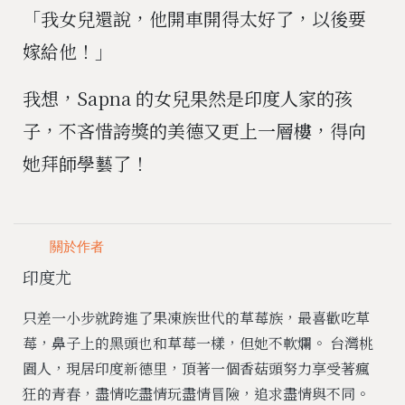
「我女兒還說，他開車開得太好了，以後要
嫁給他！」
我想，Sapna 的女兒果然是印度人家的孩
子，不吝惜誇獎的美德又更上一層樓，得向
她拜師學藝了！
關於作者
印度尤
只差一小步就跨進了果凍族世代的草莓族，最喜歡吃草
莓，鼻子上的黑頭也和草莓一樣，但她不軟爛。 台灣桃
園人，現居印度新德里，頂著一個香菇頭努力享受著瘋
狂的青春，盡情吃盡情玩盡情冒險，追求盡情與不同。