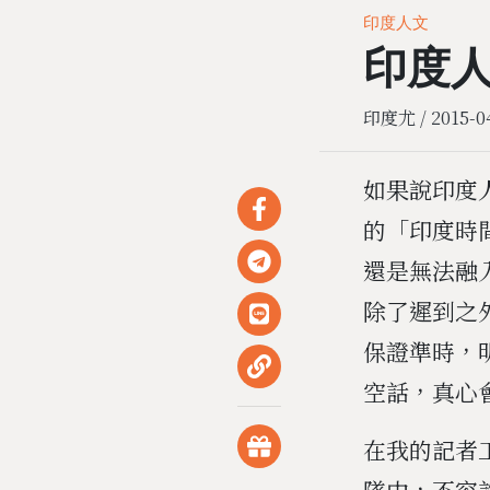
印度人文
印度
印度尤 /
2015-0
如果說印度人
的「印度時間
還是無法融
除了遲到之
保證準時，
空話，真心
在我的記者
隊中，不容