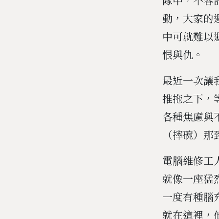
動，大家的
中可就難以
恨與仇。
最近一次讓
推拖之下，
各種焦慮與
（摔碗）那
電腦維修工
就像一座猛
一度有種腦
就在這裡，