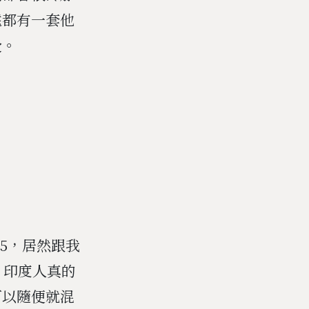
遠都有一套他
受。
15，居然跟我
！印度人真的
可以隨便就混