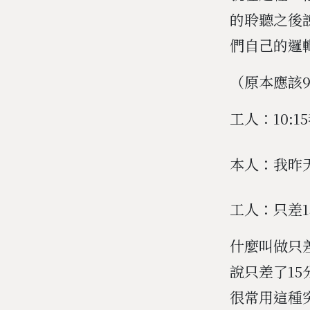
的聆聽之後
們自己的邏
（原本應該9
工人：10:1
本人：我昨
工人：只差
什麼叫做只差
說只差了1
很常用這種