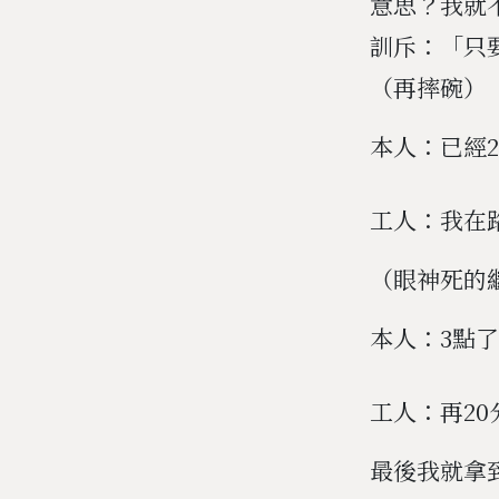
意思？我就
訓斥：「只
（再摔碗）
本人：已經
工人：我在
（眼神死的
本人：3點
工人：再2
最後我就拿