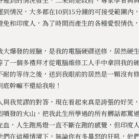
遲到情況，大多都在10到15分鐘的可接受範圍內
避免和印度人，為了時間而產生的各種愛恨情仇
我大爆發的經驗，是我的電腦硬碟送修，居然硬
等了一個多禮拜才從電腦維修工人手中拿回我的
不耐的等待之後，送到我眼前的居然是一顆沒有
到底幹嘛不還給我啦！
人與我荒謬的對答，現在看起來真是誇張的好笑
烈噴發的火山，把我此生所學過的所有髒話都罵
充血，人生跑馬燈一直不斷在跑的感覺，但印度
他們在這種情境下，無論你有多暴怒的狂吼，他