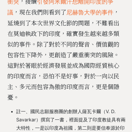
，接續
衝突
引發阿米爾汗想離開印度的爭
，現在我們則看到了
，
議
尼赫魯大學的事件
延燒到了本次世界文化節的問題，不難看出
在莫迪執政下的印度，確實發生越來越多類
似的事件。除了對於不同的聲音、價值觀的
包容性下降外，更創造了嚴重衝突的風險。
這對於著眼於經濟發展並成為國際經貿核心
的印度而言，恐怕不是好事，對於一向以民
主、多元而包容為傲的印度而言，更是個隱
憂。
註一、國民志願服務團的創辦人薩瓦卡爾（V. D.
Savarkar）撰寫了一書，裡面提及了印度教徒具有兩
大特性，一是以印度為祖國，第二則是要信奉源於印