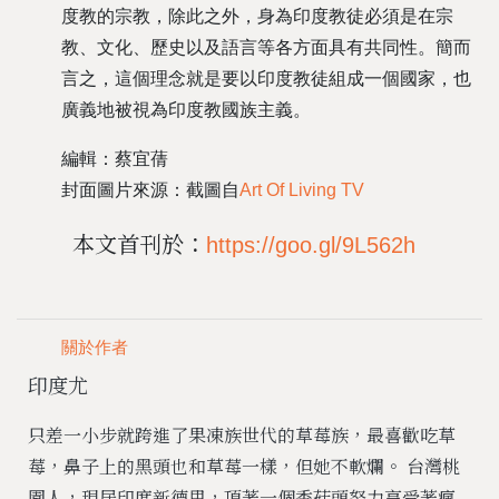
度教的宗教，除此之外，身為印度教徒必須是在宗
教、文化、歷史以及語言等各方面具有共同性。簡而
言之，這個理念就是要以印度教徒組成一個國家，也
廣義地被視為印度教國族主義。
編輯：蔡宜蒨
封面圖片來源：截圖自
Art Of Living TV
本文首刊於：
https://goo.gl/9L562h
關於作者
印度尤
只差一小步就跨進了果凍族世代的草莓族，最喜歡吃草
莓，鼻子上的黑頭也和草莓一樣，但她不軟爛。 台灣桃
園人，現居印度新德里，頂著一個香菇頭努力享受著瘋