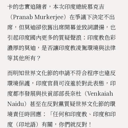
卡的忠實追隨者，本次印度總統慕克吉
（Pranab Murkerjee）在爭議下決定不出
席，但莫迪卻依舊出席開幕並致詞讚揚，也
引起印度國內更多的質疑聲浪：印度教色彩
濃厚的莫迪，是否讓印度教凌駕環境與法律
等其他所有？
而明知世界文化節的申請不符合程序也違反
環境保護，印度官員可沒羞於對此表態，印
度都市發展與扶貧部部長奈杜（Venkaiah
Naidu）甚至在反對黨質疑世界文化節的環
境責任時回應：「任何和印度教、印度和印
度（印地語）有關，你們就反對！