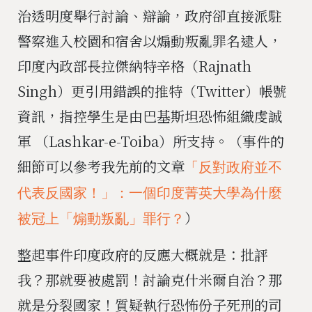
治透明度舉行討論、辯論，政府卻直接派駐
警察進入校園和宿舍以煽動叛亂罪名逮人，
印度內政部長拉傑納特辛格（Rajnath
Singh）更引用錯誤的推特（Twitter）帳號
資訊，指控學生是由巴基斯坦恐怖組織虔誠
軍 （Lashkar-e-Toiba）所支持。（事件的
細節可以參考我先前的文章
「反對政府並不
代表反國家！」：一個印度菁英大學為什麼
）
被冠上「煽動叛亂」罪行？
整起事件印度政府的反應大概就是：批評
我？那就要被處罰！討論克什米爾自治？那
就是分裂國家！質疑執行恐怖份子死刑的司