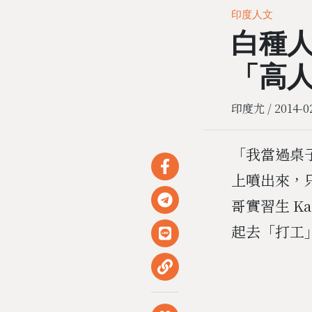
印度人文
白種
「高
印度尤 /
2014-0
「我當過桌
上噴出來，
哥實習生 K
起去「打工