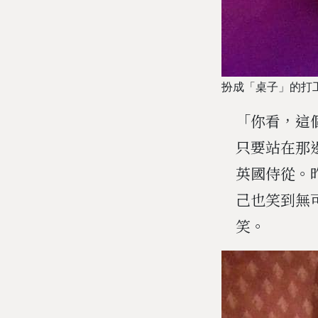
扮成「桌子」的打
「你看，這
只要站在那
英國侍從。昨
己也笑到無
笑。