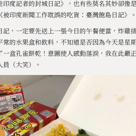
駐印度記者的封城日記》，也有些莫名其妙卻像
《被印度新聞工作耽誤的吃貨：臺灣飽島日記》
日記，一定要先送上一張今日的午餐便當，炸雞
平常的水果盒和飲料，不知道是否因為今天是星
了一盒孔雀餅乾！意圖使人感動落淚，我在此嚴
人員（大笑）。