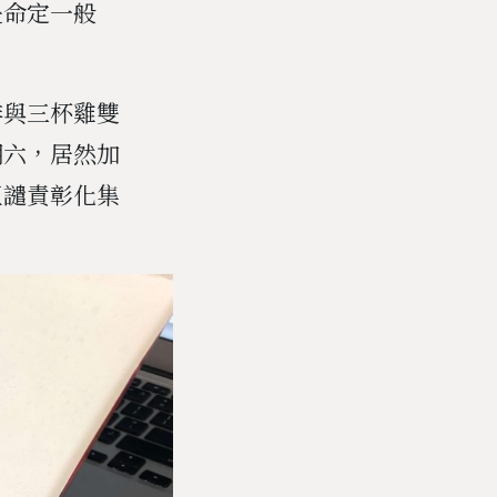
是命定一般
。
排與三杯雞雙
期六，居然加
正譴責彰化集