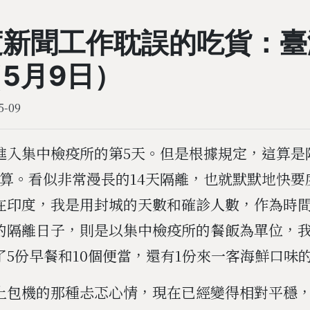
度新聞工作耽誤的吃貨：臺
5月9日）
5-09
進入集中檢疫所的第5天。但是根據規定，這算是
不算。看似非常漫長的14天隔離，也就默默地快要
在印度，我是用封城的天數和確診人數，作為時
的隔離日子，則是以集中檢疫所的餐飯為單位，
了5份早餐和10個便當，還有1份來一客海鮮口味
上包機的那種忐忑心情，現在已經變得相對平穩，從