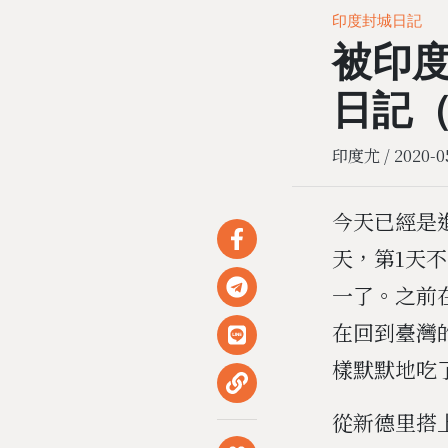
印度封城日記
被印
日記（
印度尤 /
2020-0
今天已經是
天，第1天
一了。之前
在回到臺灣
樣默默地吃
從新德里搭