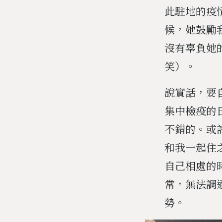
此駐地的疫
候，她鼓勵
沒有辜負她
笑）。
說實話，要
集中檢疫的
不錯的。或
和我一起住
自己相處的
常，無法調
勢。