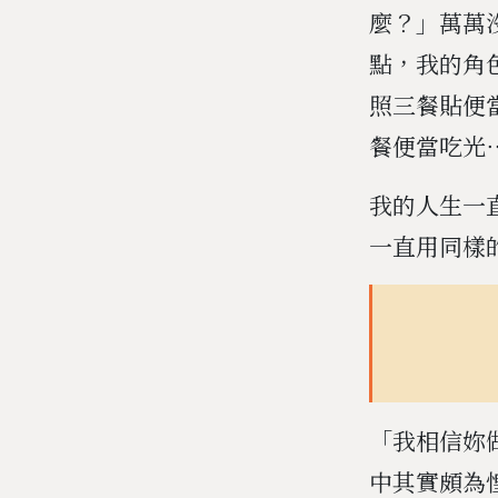
麼？」萬萬
點，我的角
照三餐貼便
餐便當吃光
我的人生一
一直用同樣
「我相信妳
中其實頗為