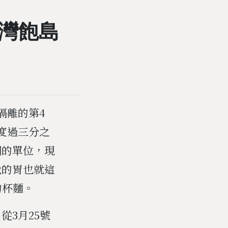
灣飽島
隔離的第4
度過三分之
間的單位，現
我的胃也就這
的杯麵。
3月25號