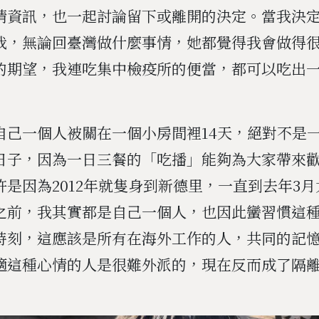
情資訊，也一起討論留下或離開的決定。當我決
我，無論回臺灣做什麼事情，她都覺得我會做得
的期望，我連吃集中檢疫所的便當，都可以吃出
自己一個人被關在一個小房間裡14天，絕對不是
日子，因為一日三餐的「吃播」能夠為大家帶來
許是因為2012年就隻身到新德里，一直到去年3
之前，我其實都是自己一個人，也因此蠻習慣這
時刻，這應該是所有在海外工作的人，共同的記
適這種心情的人是很難外派的，現在反而成了隔