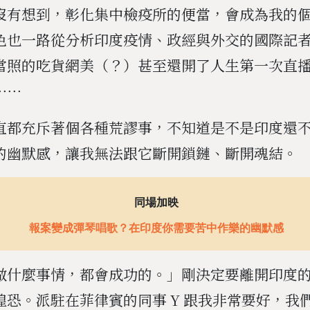
沒有想到，彰化集中檢疫所的便當，會成為我的
色也一路從分析印度疫情、政經與外交的國際記
當照的吃貨網美（？）甚至還開了人生第一次直
⋯⋯
直都充斥著個各種荒謬事，不知道是不是印度還
的幽默感，讓我無法跟它斷開鎖鏈、斷開魂結。
同場加映
報案變成彈琴唱歌？在印度你需要苦中作樂的幽默感
做什麼事情，都會成功的。」剛決定要離開印度
惶恐。派駐在菲律賓的同事 Y 跟我非常要好，我