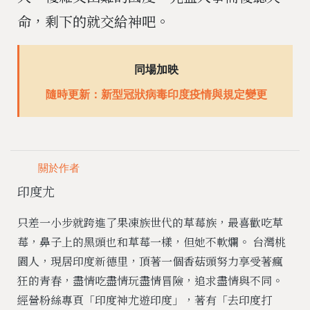
命，剩下的就交給神吧。
同場加映
隨時更新：新型冠狀病毒印度疫情與規定變更
關於作者
印度尤
只差一小步就跨進了果凍族世代的草莓族，最喜歡吃草
莓，鼻子上的黑頭也和草莓一樣，但她不軟爛。 台灣桃
園人，現居印度新德里，頂著一個香菇頭努力享受著瘋
狂的青春，盡情吃盡情玩盡情冒險，追求盡情與不同。
經營粉絲專頁「印度神尤遊印度」，著有「去印度打