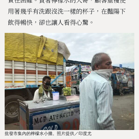
用著幾乎有洗跟沒洗一樣的杯子，在豔陽下
飲得暢快，卻也讓人看得心驚。
批發市集內的檸檬水小攤。照片提供／印度尤