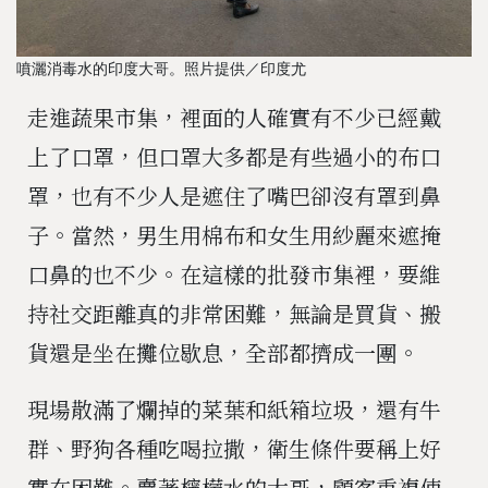
噴灑消毒水的印度大哥。照片提供／印度尤
走進蔬果市集，裡面的人確實有不少已經戴
上了口罩，但口罩大多都是有些過小的布口
罩，也有不少人是遮住了嘴巴卻沒有罩到鼻
子。當然，男生用棉布和女生用紗麗來遮掩
口鼻的也不少。在這樣的批發市集裡，要維
持社交距離真的非常困難，無論是買貨、搬
貨還是坐在攤位歇息，全部都擠成一團。
現場散滿了爛掉的菜葉和紙箱垃圾，還有牛
群、野狗各種吃喝拉撒，衛生條件要稱上好
實在困難。賣著檸檬水的大哥，顧客重複使