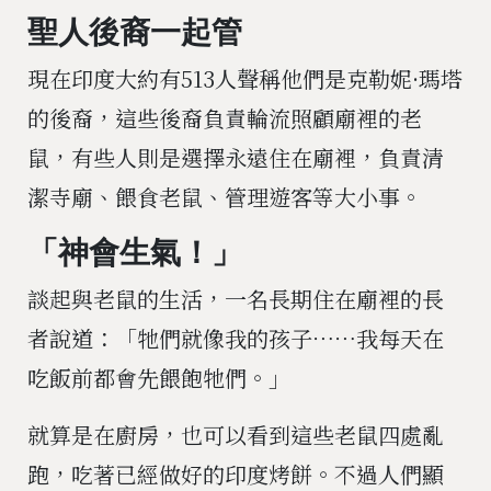
聖人後裔一起管
現在印度大約有513人聲稱他們是克勒妮·瑪塔
的後裔，這些後裔負責輪流照顧廟裡的老
鼠，有些人則是選擇永遠住在廟裡，負責清
潔寺廟、餵食老鼠、管理遊客等大小事。
「神會生氣！」
談起與老鼠的生活，一名長期住在廟裡的長
者說道：「牠們就像我的孩子⋯⋯我每天在
吃飯前都會先餵飽牠們。」
就算是在廚房，也可以看到這些老鼠四處亂
跑，吃著已經做好的印度烤餅。不過人們顯