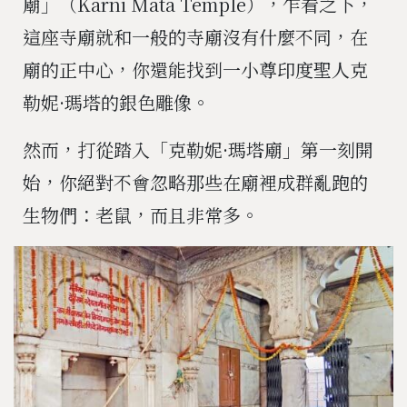
廟」（Karni Mata Temple），乍看之下，
這座寺廟就和一般的寺廟沒有什麼不同，在
廟的正中心，你還能找到一小尊印度聖人克
勒妮·瑪塔的銀色雕像。
然而，打從踏入「克勒妮·瑪塔廟」第一刻開
始，你絕對不會忽略那些在廟裡成群亂跑的
生物們：老鼠，而且非常多。