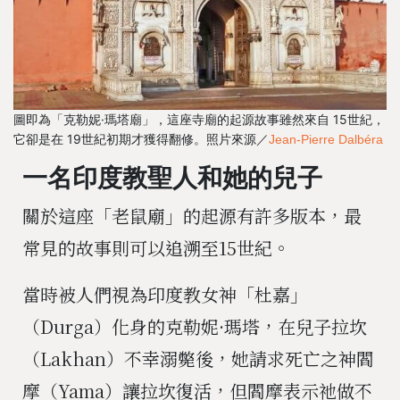
圖即為「克勒妮·瑪塔廟」，這座寺廟的起源故事雖然來自 15世紀，
它卻是在 19世紀初期才獲得翻修。照片來源／
Jean-Pierre Dalbéra
一名印度教聖人和她的兒子
關於這座「老鼠廟」的起源有許多版本，最
常見的故事則可以追溯至15世紀。
當時被人們視為印度教女神「杜嘉」
（Durga）化身的克勒妮·瑪塔，在兒子拉坎
（Lakhan）不幸溺斃後，她請求死亡之神閻
摩（Yama）讓拉坎復活，但閻摩表示祂做不