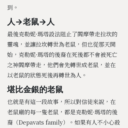
到。
人→老鼠→人
最後克勒妮·瑪塔設法阻止了閻摩帶走拉坎的
靈魂，並讓拉坎轉世為老鼠，但也從那天開
始，克勒妮·瑪塔的後裔在死後都不會被死亡
之神閻摩帶走，他們會先轉世成老鼠，並在
以老鼠的狀態死後再轉世為人。
堪比金銀的老鼠
也就是有這一段故事，所以對信徒來說，在
老鼠廟的每一隻老鼠，都是克勒妮·瑪塔的後
裔（Depavats family）。如果有人不小心殺