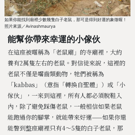
如果你能找到廟裡少數幾隻白子老鼠，那可是得到好運的象徵喔！
照片來源／Avinashmaurya
能幫你帶來幸運的小傢伙
在這座被暱稱為「老鼠廟」的寺廟裡，大約
養有2萬隻左右的老鼠。對信徒來說，這裡的
老鼠不僅是囓齒類動物，牠們被稱為
「kabbas」（意指「轉換自聖體」）或「小
傢伙」，一來到這裡，所有人都必須脫鞋入
內，除了避免踩傷老鼠，一般相信如果老鼠
能跑過你的腳掌，就能帶來好運——如果你還
能瞥到整座廟裡只有4～5隻的白子老鼠，那