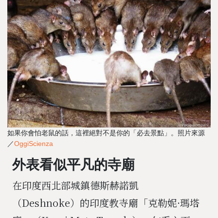
如果你會怕老鼠的話，這裡絕對不是你的「必去景點」。照片來源
／
OggiScienza
外表看似平凡的寺廟
在印度西北部城鎮德斯赫諾凱
（Deshnoke）的印度教寺廟「克勒妮·瑪塔