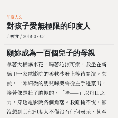
印度人文
對孩子愛無極限的印度人
印度尤 /
2018-07-03
願妳成為一百個兒子的母親
拿著大桶爆米花，喝著沁涼可樂，我坐在新
德里一家電影院的柔軟沙發上等待開演。突
然，一陣細微的嬰兒啼哭聲從左手邊竄出，
接著像是壯了膽似的，「哇——」以丹田之
力，穿透電影院各個角落。我難掩不悅，卻
沒想到其他印度人不僅沒有任何表示，甚至