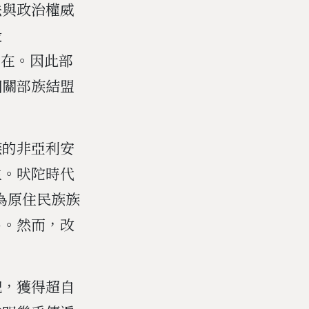
法與政治權威
役
存在。因此部
相關部族結盟
族的非亞利安
生。吠陀時代
為原住民族族
名。然而，改
祀，獲得超自