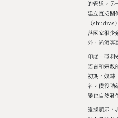
的管道。另
建立直接關
（shudr
落國家很少
外，尚須等
印度－亞利
語言和宗教
初期，奴隸
名。僕役階
變也自然發
證據顯示，