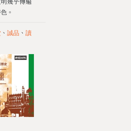
文明幾乎傳遍
特色。
、
、
堂
誠品
讀