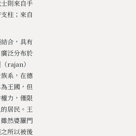
戰士則來自手
濟支柱；來自
賴結合，具有
力廣泛分布於
rajan）
士族系，在德
稱為王國，但
的權力，僅限
上的居民。王
。雖然婆羅門
族之所以被後