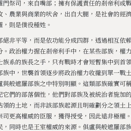
羅門祭司，來自嘴部；擁有保護責任的剎帝利或
牧、農業與商業的吠舍，出自大腿，是社會的經
羅，則是僕役種姓。
部絕非平等，而是依功能分成四群，透過相互依
分。政治權力握在剎帝利手中，在某些部族，權
士族系的族長之手，只有戰時才會短暫集中到首領（
部族中，世襲首領逐步將政治權力收攏到單一戰
盧與般遮羅部族之中特別明顯。這類部族確實可
記它們的部落個性，他們對部族及被統治者施加
佔領的土地，而非該部族起源且明確劃分之領土
祭司更高權威的臣服，獲得授受，因此遠非極權
民，同時也是王室權威的來源。俱盧與般遮羅部