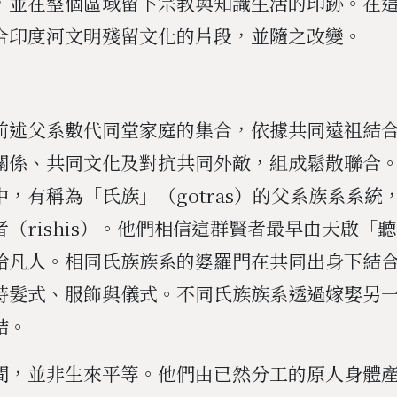
，並在整個區域留下宗教與知識生活的印跡。在
合印度河文明殘留文化的片段，並隨之改變。
前述父系數代同堂家庭的集合，依據共同遠祖結
關係、共同文化及對抗共同外敵，組成鬆散聯合
，有稱為「氏族」（gotras）的父系族系系統
（rishis）。他們相信這群賢者最早由天啟「
給凡人。相同氏族族系的婆羅門在共同出身下結
特髮式、服飾與儀式。不同氏族族系透過嫁娶另
結。
間，並非生來平等。他們由已然分工的原人身體