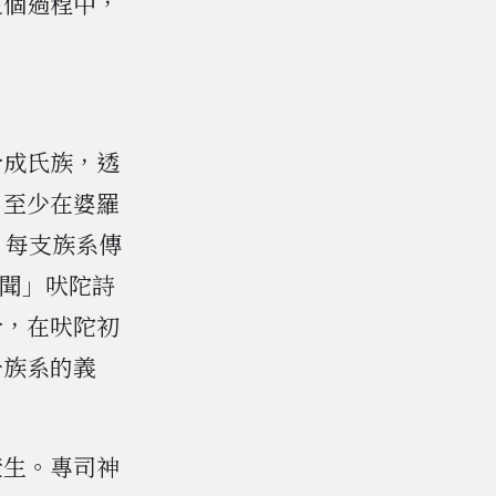
這個過程中，
合成氏族，透
。至少在婆羅
，每支族系傳
聽聞」吠陀詩
合，在吠陀初
一族系的義
產生。專司神