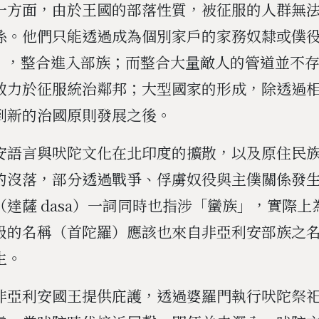
一方面，由於王國的部落性質，被征服的人群無
係。他們只能透過成為個別家戶的家務奴隸或僕
as），整合進入部族；而整合大量敵人的管道並不
致力於征服統治鄰邦；大型國家的形成，除透過
到新的治國原則發展之後。
安語言與吠陀文化在北印度的擴散，以及原住民
的沒落，部分透過戰爭、俘虜奴役與主僕關係發
（達薩 dasa）一詞同時也指涉「蠻族」，實際上
級的名稱（首陀羅）應該也來自非亞利安部族之
生。
非亞利安國王提供庇護，透過婆羅門執行吠陀祭