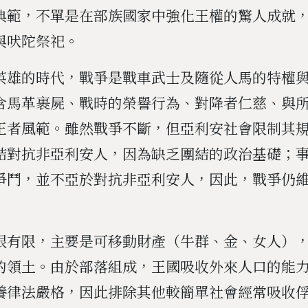
典範，不單是在部族國家中強化王權的驚人成就
與吠陀祭祀。
英雄的時代，戰爭是戰車武士及隨從人馬的特權
含馬革裹屍、戰時的榮譽行為、對降者仁慈、與
王者風範。雖然戰爭不斷，但亞利安社會限制其
結對抗非亞利安人，因為缺乏團結的政治基礎；
爭鬥，並不亞於對抗非亞利安人，因此，戰爭仍
很有限，主要是可移動財產（牛群、金、女人）
的領土。由於部落組成，王國吸收外來人口的能
養律法嚴格，因此排除其他較簡單社會經常吸收