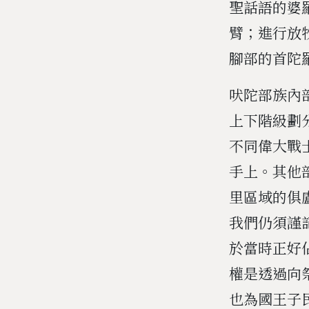
聖話語的婆
臂；進行放
腳部的首陀
吠陀部族內
上下階級劃
不同偉大戰
手上。其他
里區域的俱
我們仍須謹
於當時正好
權是透過向
也為國王子