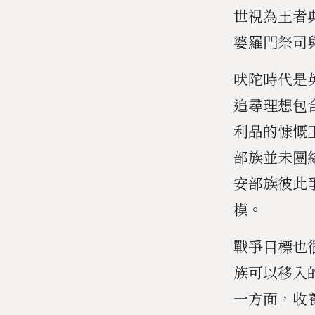
世視為王者
婆羅門祭司
吠陀時代是
追尋理想包
利品的慷慨
部族並未團
安部族彼此
模。
戰爭目標也
族可以移入
一方面，收