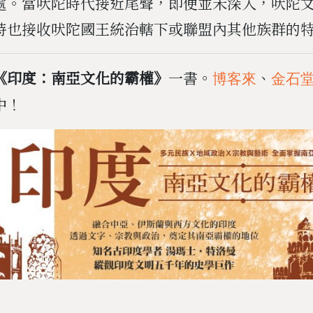
處。當吠陀時代接近尾聲，即便並未深入，吠陀
時也接收吠陀國王統治轄下或聯盟內其他族群的
《印度：南亞文化的霸權》
一書。
、
博客來
金石
中！