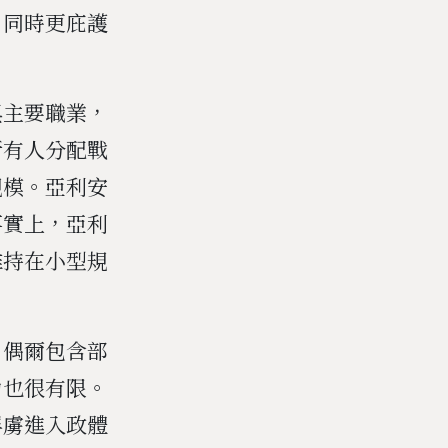
，同時更庇護
與主要職業，
所有人分配戰
規模。亞利安
事實上，亞利
維持在小型規
，偶爾包含部
力也很有限。
俘虜進入政體