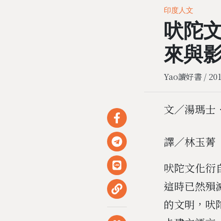
印度人文
吠陀
來與
Yao讀好書 /
201
文／湯瑪士
譯／林玉菁
吠陀文化衍
這時已然殞
的文明，吠