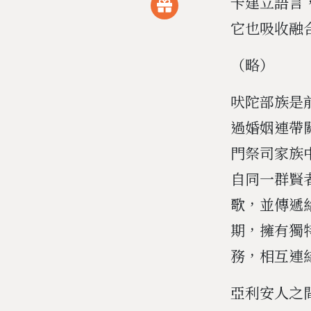
卡建立語言
它也吸收融
（略）
吠陀部族是
過婚姻連帶
門祭司家族中
自同一群賢者
歌，並傳遞
期，擁有獨
務，相互連
亞利安人之