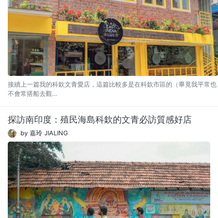
接續上一篇我的科欽文青愛店，這篇比較多是在科欽市區的（畢竟我平常也
不會常搭船去觀…
探訪南印度：殖民海島科欽的文青必訪質感好店
by 嘉玲 JIALING