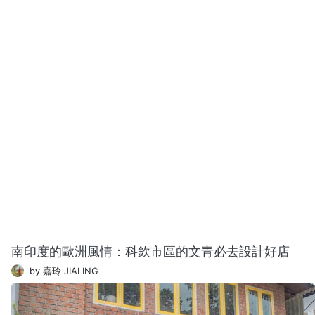
南印度的歐洲風情：科欽市區的文青必去設計好店
by 嘉玲 JIALING