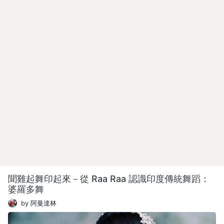
聞雞起舞印起來－從 Raa Raa 認識印度傳統舞蹈：
婆羅多舞
by 阿曼達林