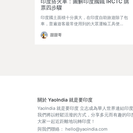
印度搭火車：圖解印度國鐵 IRCTC 購
票四步驟
印度國土面積十分廣大，在印度自助旅遊除了包
車，普遍遊客最常使用到的大眾運輸工具便…
甜甜哥
關於 YaoIndia 就是要印度
YaoIndia 就是要印度 立志成為華人世界連結
我們將以輕鬆活潑的方式，分享多元而有趣的印
大家一起近距離地玩轉印度！
與我們聯絡：
hello@yaoindia.com