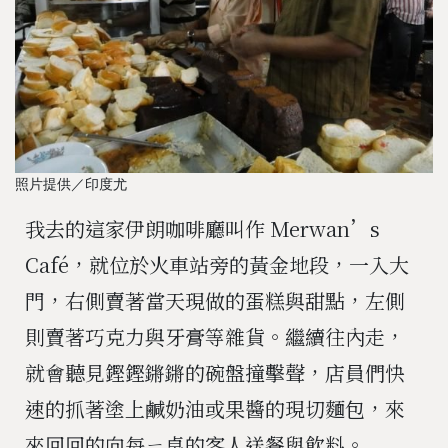
照片提供／印度尤
我去的這家伊朗咖啡廳叫作 Merwan’s
Café，就位於火車站旁的黃金地段，一入大
門，右側賣著當天現做的蛋糕與甜點，左側
則賣著巧克力與牙膏等雜貨。繼續往內走，
就會聽見鏗鏗鏘鏘的碗盤撞擊聲，店員們快
速的抓著塗上鹹奶油或果醬的現切麵包，來
來回回的向每ㄧ桌的客人送餐與飲料。