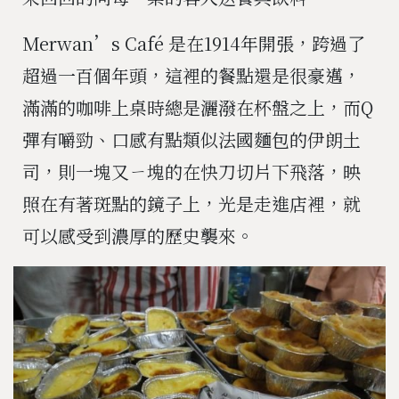
Merwan’s Café 是在1914年開張，跨過了
超過一百個年頭，這裡的餐點還是很豪邁，
滿滿的咖啡上桌時總是灑潑在杯盤之上，而Q
彈有嚼勁、口感有點類似法國麵包的伊朗土
司，則一塊又ㄧ塊的在快刀切片下飛落，映
照在有著斑點的鏡子上，光是走進店裡，就
可以感受到濃厚的歷史襲來。