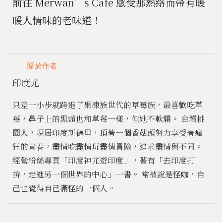
前往 Merwan’s Café 感受那熱絡而帶有暖
暖人情味的老味道！
關於作者
印度尤
只差一小步就跨進了果凍族世代的草莓族，最喜歡吃草
莓，鼻子上的黑頭也和草莓一樣，但她不軟爛。 台灣桃
園人，現居印度新德里，頂著一個香菇頭努力享受著瘋
狂的青春，盡情吃盡情玩盡情冒險，追求盡情與不同。
經營粉絲專頁「印度神尤遊印度」，著有「去印度打
拚，走進另一個世界的中心」一書。 常被說是怪咖，自
己也覺得自己滿怪的一個人。