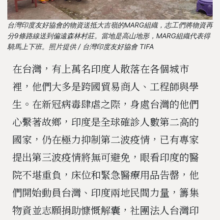
台灣印度友好協會的物資送抵大吉嶺的MARG組織，志工們將物資再
分9條路線送到偏遠森林村莊。當地是高山地形，MARG組織代表得
騎馬上下班。照片提供 / 台灣印度友好協會 TIFA
在台灣，有上萬名印度人散落在各個城市
裡，他們大多是跨國貿易商人、工程師與學
生。在新冠病毒肆虐之際，身處台灣的他們
心繫著故鄉，印度是全球確診人數第二高的
國家，仍在極力抑制第二波疫情，已有專家
提出第三波疫情將無可避免，眼看印度的醫
院不堪重負，床位和緊急醫療用品告罄，他
們開始動員台灣、印度兩地民間力量，籌集
物資並志願捐助慷慨解囊，社團法人台灣印