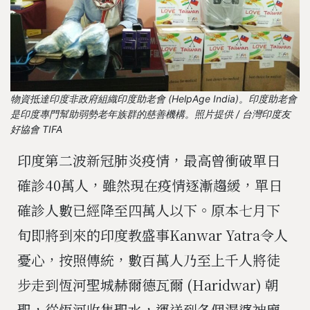
物資抵達印度非政府組織印度助老會 (HelpAge India)。印度助老會
是印度專門幫助弱勢老年族群的慈善機構。照片提供 / 台灣印度友
好協會 TIFA
印度第二波新冠肺炎疫情，最高曾衝破單日
確診40萬人，雖然現在疫情逐漸趨緩，單日
確診人數已經降至四萬人以下。原本
七月下
旬即將到來的印度教盛事Kanwar Yatra令人
憂心，按照傳統，數百萬人乃至上千人將徒
步走到恆河聖城赫爾德瓦爾 (Haridwar) 朝
聖，從恆河收集聖水，運送到各個濕婆神廟