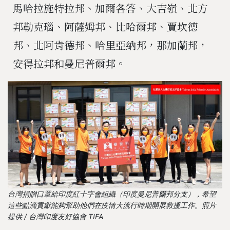
馬哈拉施特拉邦、加爾各答、大吉嶺、北方
邦勒克瑙、阿薩姆邦、比哈爾邦、賈坎德
邦、北阿肯德邦、哈里亞納邦，那加蘭邦，
安得拉邦和曼尼普爾邦。
台灣捐贈口罩給印度紅十字會組織（印度曼尼普爾邦分支），希望
這些點滴貢獻能夠幫助他們在疫情大流行時期開展救援工作。照片
提供 / 台灣印度友好協會 TIFA