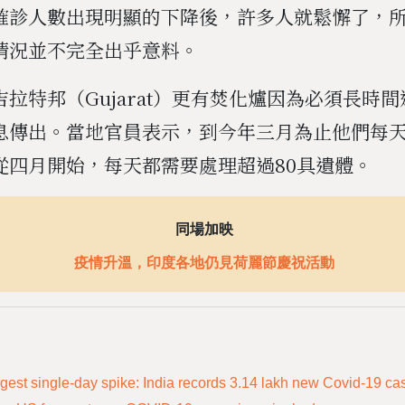
確診人數出現明顯的下降後，許多人就鬆懈了，
情況並不完全出乎意料。
拉特邦（Gujarat）更有焚化爐因為必須長時
息傳出。當地官員表示，到今年三月為止他們每天
從四月開始，每天都需要處理超過80具遺體。
同場加映
疫情升溫，印度各地仍見荷麗節慶祝活動
rgest single-day spike: India records 3.14 lakh new Covid-19 ca