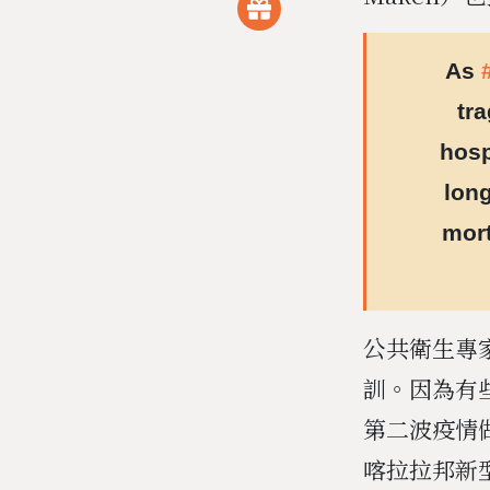
As
tr
hosp
long
mort
公共衛生專家
訓。因為有
第二波疫情
喀拉拉邦新型