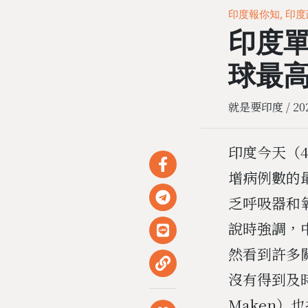
印度報你知, 印
印度單
球最
就是要印度 /
20
印度今天（4
增病例數的
乏呼吸器和
說時強調，
然看到許多
沒有得到及
Maken