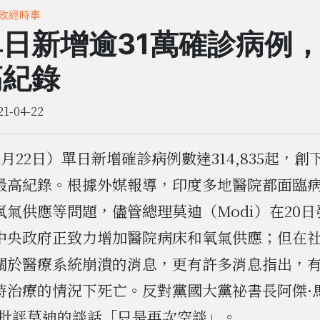
度政經時事
日新增逾31萬確診病例
高紀錄
21-04-22
月22日）單日新增確診病例數達314,835起，
最高紀錄。根據外媒報導，印度多地醫院都面臨
氧氣供應等問題，儘管總理莫迪（Modi）在20
中央政府正致力增加醫院病床和氧氣供應；但在
關於醫療系統崩潰的消息，更有許多消息指出，
時治療的情況下死亡。反對黨國大黨祕書長阿傑·馬肯
）也批評莫迪的談話「只是再次空談」。