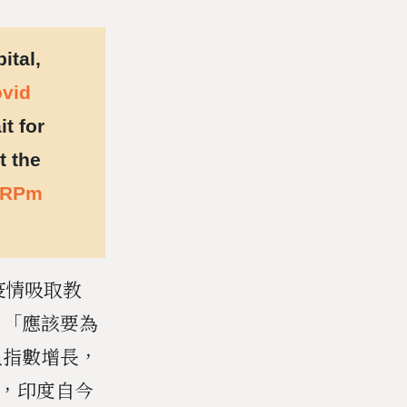
ital,
vid
t for
t the
tcRPm
波疫情吸取教
，「應該要為
呈指數增長，
認為，印度自今