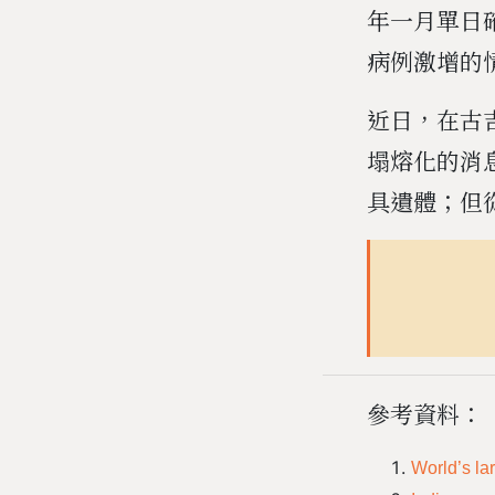
年一月單日
病例激增的
近日，在古吉
塌熔化的消
具遺體；但
參考資料：
World’s la