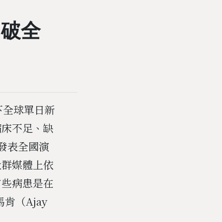
，破全
創下全球單日新
病床不足、缺
日發表全國演
社群媒體上依
有些病患是在
（Ajay