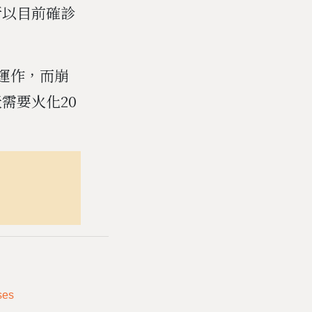
所以目前確診
間運作，而崩
需要火化20
ses